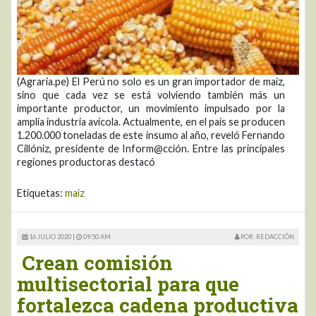
(Agraria.pe) El Perú no solo es un gran importador de maíz,
sino que cada vez se está volviendo también más un
importante productor, un movimiento impulsado por la
amplia industria avícola. Actualmente, en el país se producen
1.200.000 toneladas de este insumo al año, reveló Fernando
Cillóniz, presidente de Inform@cción. Entre las principales
regiones productoras destacó
Etiquetas:
maiz
16 JULIO 2020 |
09:50 AM
POR: REDACCIÓN
Crean comisión
multisectorial para que
fortalezca cadena productiva