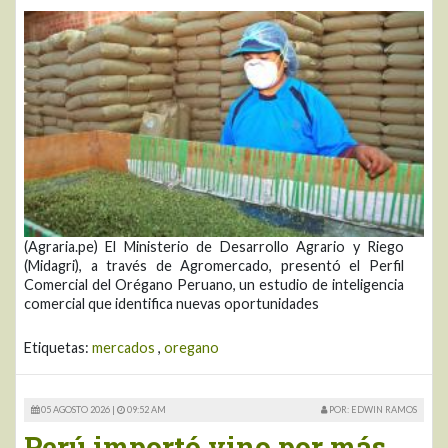
(Agraria.pe) El Ministerio de Desarrollo Agrario y Riego
(Midagri), a través de Agromercado, presentó el Perfil
Comercial del Orégano Peruano, un estudio de inteligencia
comercial que identifica nuevas oportunidades
Etiquetas:
mercados
,
oregano
05 AGOSTO 2026 |
09:52 AM
POR: EDWIN RAMOS
Perú importó vino por más