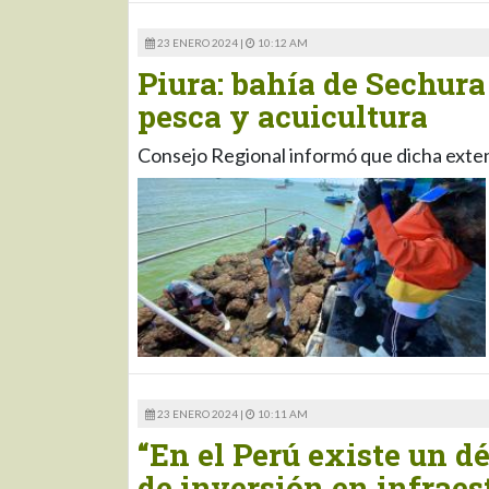
23 ENERO 2024 |
10:12 AM
Piura: bahía de Sechura
pesca y acuicultura
Consejo Regional informó que dicha exten
23 ENERO 2024 |
10:11 AM
“En el Perú existe un d
de inversión en infraes