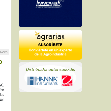
RRASCO
o
A),
ito
ías
zar