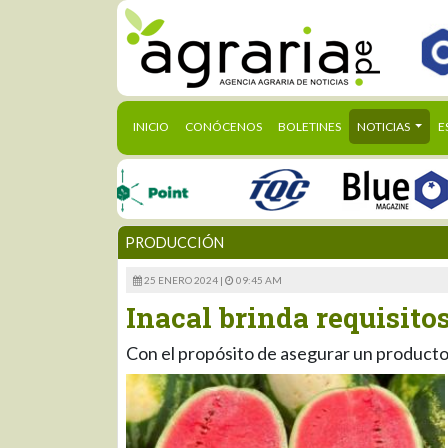
(CURRENT)
INICIO
CONÓCENOS
BOLETINES
NOTICIAS
E
PRODUCCIÓN
25 ENERO 2024 |
09:45 AM
Inacal brinda requisitos
Con el propósito de asegurar un producto