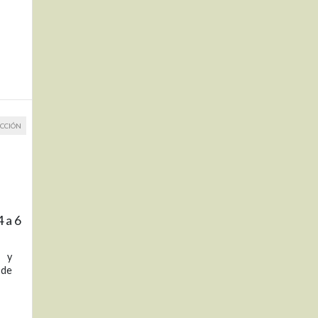
CCIÓN
 a 6
n y
 de