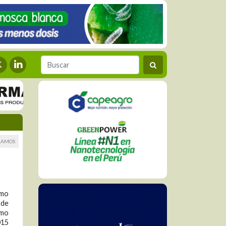
RAMOS
smo
 de
omo
015