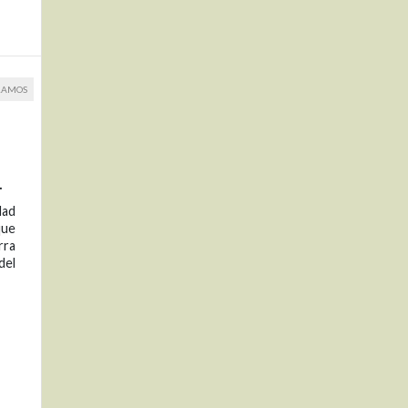
RAMOS
.
dad
que
rra
del