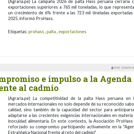
(Agraria.pe) La campaña 2026 de palta Hass peruana cerraría 
exportaciones superiores a 765 mil toneladas, lo que representa
un crecimiento de 6% frente a las 723 mil tineladas exportadas
2025, informó ProHass.
Etiquetas:
prohass
,
palta
,
exportaciones
POR: EDWIN 
ompromiso e impulso a la Agenda
ente al cadmio
(Agraria.pe) La competitividad de la palta Hass peruana en 
mercados internacionales no solo depende de su reconocido sabo
calidad, sino también de la capacidad del sector para anticipars
adaptarse a las crecientes exigencias internacionales en materia
inocuidad alimentaria. En este contexto, la Asociación ProHass
reforzado su compromiso participando activamente en la "Age
Estratégica Nacional frente al reto del cadmio"