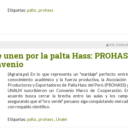
Etiquetas:
palta
,
prohass
POR: EDWIN 
e unen por la palta Hass: PROHA
nvenio
(Agraria.pe) En lo que representa un "maridaje" perfecto entre
conocimiento académico y la fuerza productiva, la Asociación
Productores y Exportadores de Palta Hass del Perú (PROHASS) y
UNALM suscribieron un Convenio Marco de Cooperación. E
acuerdo busca cerrar la brecha entre las aulas y los camp
asegurando que el "oro verde" peruano siga conquistando merca
con respaldo científico.
Etiquetas:
palta
,
prohass
,
Unalm