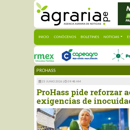
(CURRENT)
INICIO
CONÓCENOS
BOLETINES
NOTICIAS
E
PROHASS
23 JUNIO 2026 |
09:48 AM
ProHass pide reforzar 
exigencias de inocuida