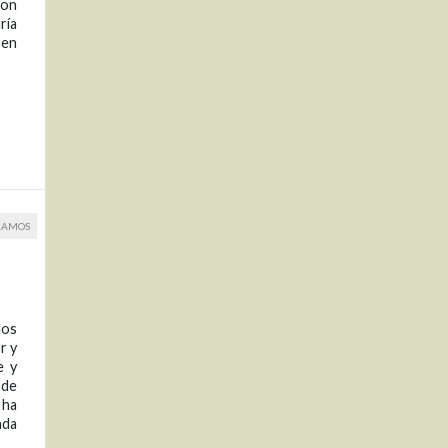
con
ría
 en
RAMOS
los
r y
e y
 de
 ha
nda