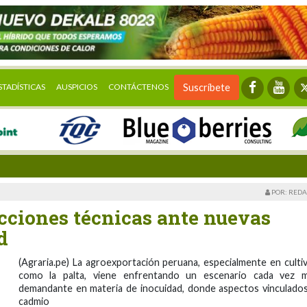
STADÍSTICAS
AUSPICIOS
CONTÁCTENOS
Suscríbete
POR: REDA
acciones técnicas ante nuevas
d
(Agraria.pe) La agroexportación peruana, especialmente en culti
como la palta, viene enfrentando un escenario cada vez 
demandante en materia de inocuidad, donde aspectos vinculados
cadmio