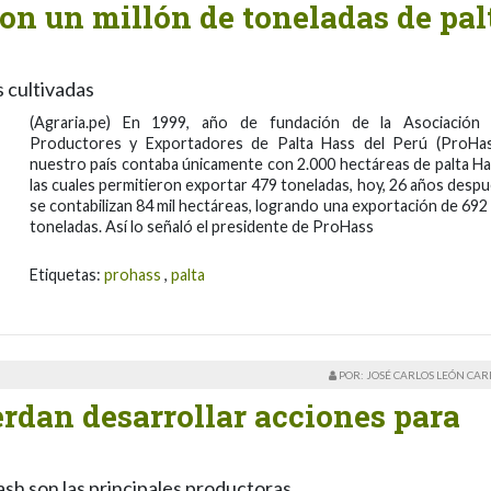
on un millón de toneladas de pal
 cultivadas
(Agraria.pe) En 1999, año de fundación de la Asociación
Productores y Exportadores de Palta Hass del Perú (ProHas
nuestro país contaba únicamente con 2.000 hectáreas de palta Ha
las cuales permitieron exportar 479 toneladas, hoy, 26 años despu
se contabilizan 84 mil hectáreas, logrando una exportación de 692 
toneladas. Así lo señaló el presidente de ProHass
Etiquetas:
prohass
,
palta
POR: JOSÉ CARLOS LEÓN CA
rdan desarrollar acciones para
sh son las principales productoras