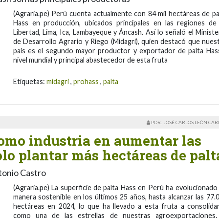
(Agraria.pe) Perú cuenta actualmente con 84 mil hectáreas de pa
Hass en producción, ubicados principales en las regiones de
Libertad, Lima, Ica, Lambayeque y Áncash. Así lo señaló el Ministe
de Desarrollo Agrario y Riego (Midagri), quien destacó que nues
país es el segundo mayor productor y exportador de palta Has
nivel mundial y principal abastecedor de esta fruta
Etiquetas:
midagri
,
prohass
,
palta
POR: JOSÉ CARLOS LEÓN CA
omo industria en aumentar las
lo plantar más hectáreas de palt
tonio Castro
(Agraria.pe) La superficie de palta Hass en Perú ha evolucionado
manera sostenible en los últimos 25 años, hasta alcanzar las 77.
hectáreas en 2024, lo que ha llevado a esta fruta a consolida
como una de las estrellas de nuestras agroexportaciones.