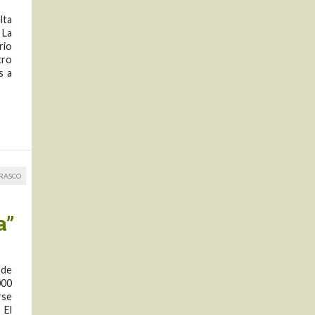
lta
 La
rio
tro
s a
RRASCO
a”
 de
000
rse
 El