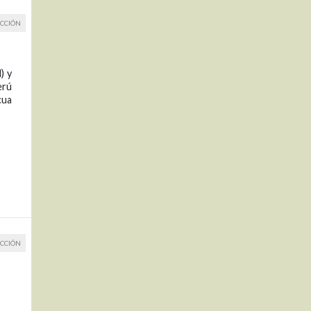
CCIÓN
) y
erú
cua
CCIÓN