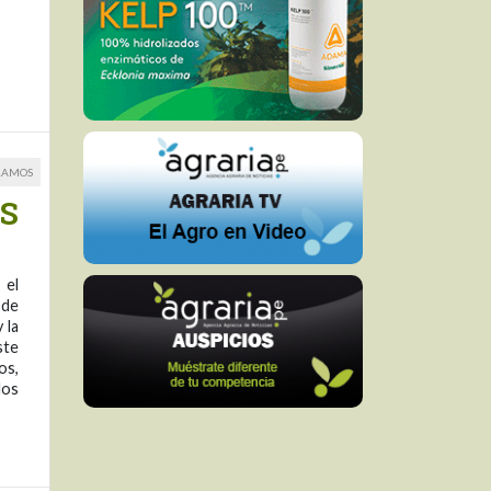
RAMOS
SS
 el
 de
 la
ste
os,
dos