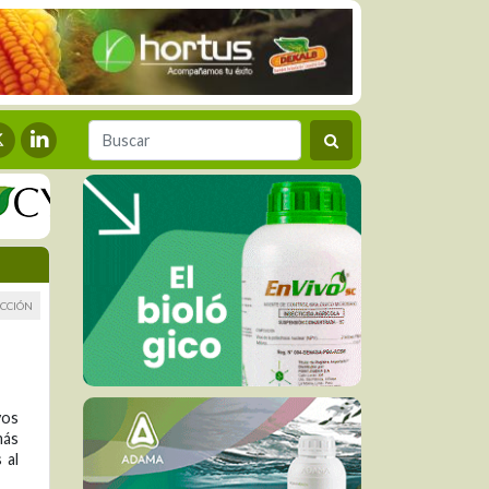
CCIÓN
vos
más
 al