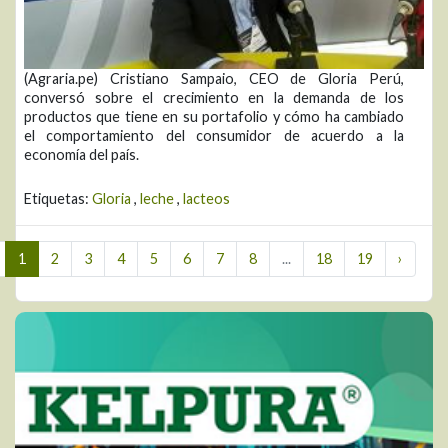
(Agraria.pe) Cristiano Sampaio, CEO de Gloria Perú,
conversó sobre el crecimiento en la demanda de los
productos que tiene en su portafolio y cómo ha cambiado
el comportamiento del consumidor de acuerdo a la
economía del país.
Etiquetas:
Gloria
,
leche
,
lacteos
1
2
3
4
5
6
7
8
...
18
19
›