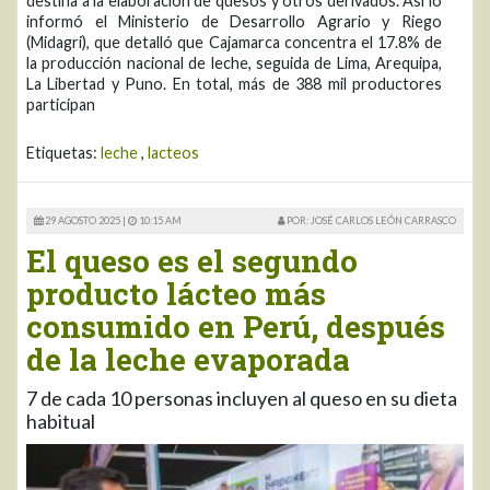
destina a la elaboración de quesos y otros derivados. Así lo
informó el Ministerio de Desarrollo Agrario y Riego
(Midagri), que detalló que Cajamarca concentra el 17.8% de
la producción nacional de leche, seguida de Lima, Arequipa,
La Libertad y Puno. En total, más de 388 mil productores
participan
Etiquetas:
leche
,
lacteos
29 AGOSTO 2025 |
10:15 AM
POR: JOSÉ CARLOS LEÓN CARRASCO
El queso es el segundo
producto lácteo más
consumido en Perú, después
de la leche evaporada
7 de cada 10 personas incluyen al queso en su dieta
habitual