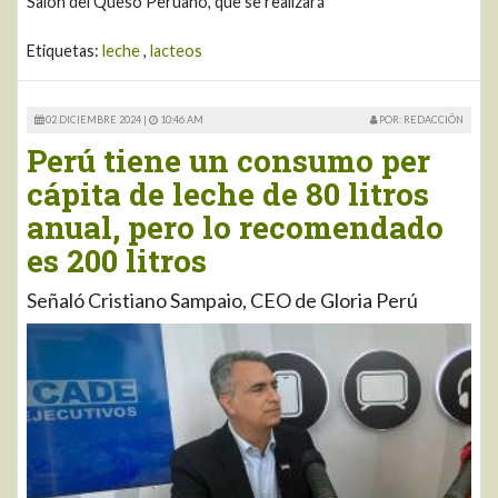
Salón del Queso Peruano, que se realizará
Etiquetas:
leche
,
lacteos
02 DICIEMBRE 2024 |
10:46 AM
POR: REDACCIÓN
Perú tiene un consumo per
cápita de leche de 80 litros
anual, pero lo recomendado
es 200 litros
Señaló Cristiano Sampaio, CEO de Gloria Perú