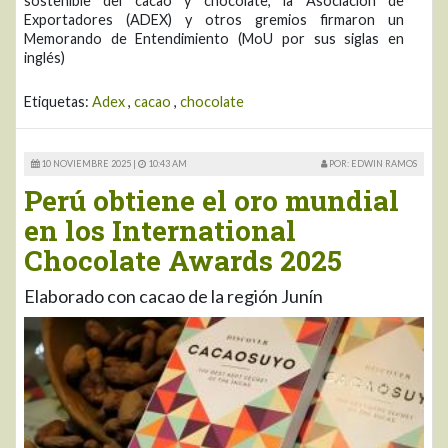
sostenible del cacao y chocolate, la Asociación de
Exportadores (ADEX) y otros gremios firmaron un
Memorando de Entendimiento (MoU por sus siglas en
inglés)
Etiquetas:
Adex
,
cacao
,
chocolate
10 NOVIEMBRE 2025 |
10:43 AM
POR: EDWIN RAMOS
Perú obtiene el oro mundial
en los International
Chocolate Awards 2025
Elaborado con cacao de la región Junín