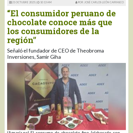
21 OCTUBRE 2025 |
10:13 AM
POR: JOSÉ CARLOS LEÓN CARRASCO
“El consumidor peruano de
chocolate conoce más que
los consumidores de la
región”
Señaló el fundador de CEO de Theobroma
Inversiones, Samir Giha
(Agraria.pe) El consumo de chocolate fino (elaborado con