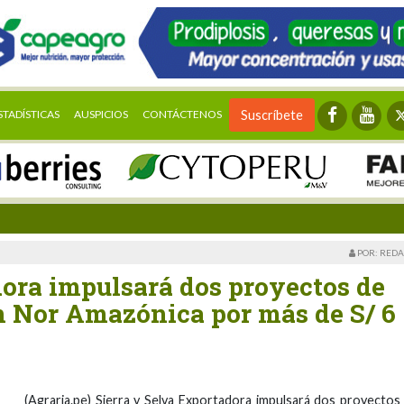
STADÍSTICAS
AUSPICIOS
CONTÁCTENOS
Suscríbete
POR: REDA
dora impulsará dos proyectos de
ón Nor Amazónica por más de S/ 6
(Agraria.pe) Sierra y Selva Exportadora impulsará dos proyectos