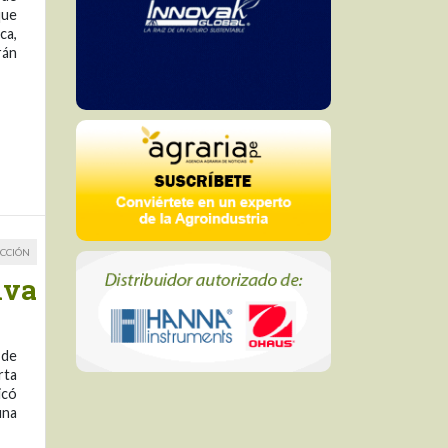
que
ca,
rán
CCIÓN
lva
 de
rta
icó
una