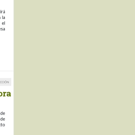
irá
 la
 el
esa
CCIÓN
ora
 de
 de
xto