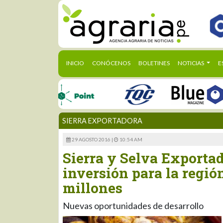
(CURRENT)
INICIO
CONÓCENOS
BOLETINES
NOTICIAS
E
SIERRA EXPORTADORA
29 AGOSTO 2016 |
10:54 AM
Sierra y Selva Exporta
inversión para la regi
millones
Nuevas oportunidades de desarrollo