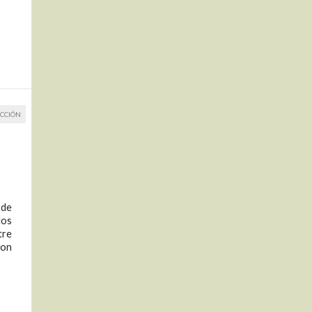
CCIÓN
 de
los
tre
con