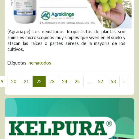
(Agraria.pe) Los nemátodos fitoparásitos de plantas son
animales microscópicos muy simples que viven en el suelo y
atacan las raíces o partes aéreas de la mayoría de los
cultivos.
Etiquetas:
nematodos
19
20
21
22
23
24
25
...
52
53
›