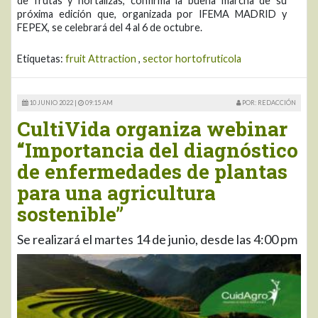
de frutas y hortalizas, confirma la buena marcha de su
próxima edición que, organizada por IFEMA MADRID y
FEPEX, se celebrará del 4 al 6 de octubre.
Etiquetas:
fruit Attraction
,
sector hortofruticola
10 JUNIO 2022 |
09:15 AM
POR: REDACCIÓN
CultiVida organiza webinar
“Importancia del diagnóstico
de enfermedades de plantas
para una agricultura
sostenible”
Se realizará el martes 14 de junio, desde las 4:00 pm