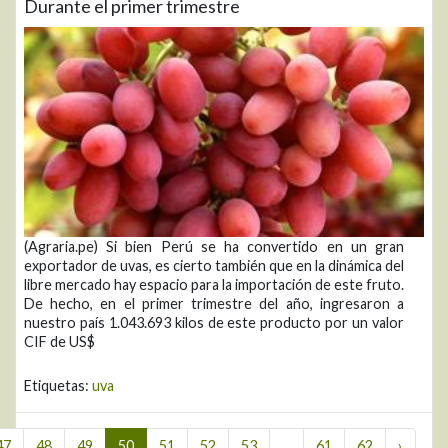
Durante el primer trimestre
(Agraria.pe) Si bien Perú se ha convertido en un gran
exportador de uvas, es cierto también que en la dinámica del
libre mercado hay espacio para la importación de este fruto.
De hecho, en el primer trimestre del año, ingresaron a
nuestro país 1.043.693 kilos de este producto por un valor
CIF de US$
Etiquetas:
uva
47
48
49
50
51
52
53
...
61
62
›