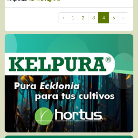
‹
1
2
3
4
5
›