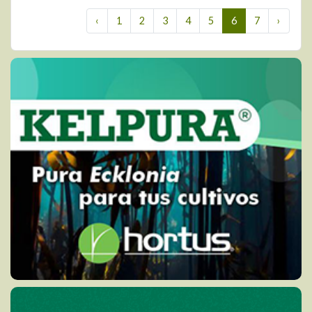
‹
1
2
3
4
5
6
7
›