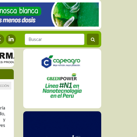
CCIÓN
ria
lo,
s y
ves