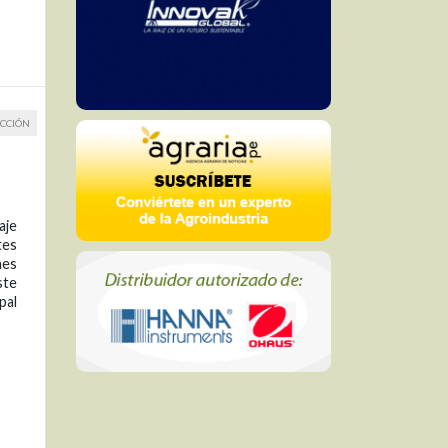
CCIÓN
aje
tes
nes
ste
pal