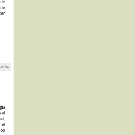
 de
 de
cer
ESPAÑA
gía
 al
al,
 el
tos