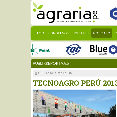
(CURRENT)
INICIO
CONÓCENOS
BOLETINES
NOTICIAS
E
PUBLIRREPORTAJES
21 JUNIO 2013 |
01:01 PM
TECNOAGRO PERÚ 2013 –