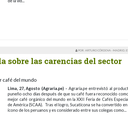
de la vid...
POR: ARTURO CÓRDOVA - MADRID, 
 sobre las carencias del sector
r café del mundo
Lima, 27, Agosto (Agraria.pe) -
Agraria.pe entrevistó al produc
puneño ocho días después de que su café fuera reconocido como
mejor café orgánico del mundo en la XXII Feria de Cafés Especia
de América (SCAA). Tras el logro, Sucaticona se ha convertido en
icono de los peruanos y es considerado entre sus colegas como...