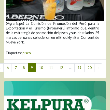
(Agraria.pe) La Comisión de Promoción del Perú para la
Exportación y el Turismo (PromPerú) informó que, dentro
de la estrategia de promoción del pisco y sus destilados, 25
marcas peruanas se lucieron en el Brooklyn Bar Convent de
Nueva York.
Etiquetas:
pisco
.
6
7
8
9
10
11
12
...
19
20
›