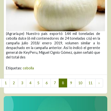
(Agraria.pe) Nuestro país exportó 144 mil toneladas de
cebolla dulce (6 mil contenedores de 24 toneladas c/u) en la
campaña julio 2018/ enero 2019, volumen similar a lo
despachado en la campaña anterior. Así lo indicó el gerente
general de KeyPeru, Miguel Ognio Gómez, quien señaló que
del total des
Etiquetas:
cebolla
1
2
3
4
5
6
7
8
9
10
11
›