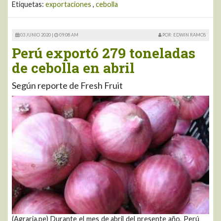
Etiquetas:
exportaciones
,
cebolla
03 JUNIO 2020 |
09:08 AM
POR: EDWIN RAMOS
Perú exportó 279 toneladas
de cebolla en abril
Según reporte de Fresh Fruit
(Agraria.pe) Durante el mes de abril del presente año, Perú