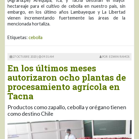
(Agraria.pe) Arequipa, Ica, y Tacna destinan el mayor
hectareaje para el cultivo de cebolla en nuestro país, sin
embargo, en los último años Lambayeque y La Libertad
vienen incrementando fuertemente las áreas de la
mencionada hortaliza.
Etiquetas:
cebolla
27 OCTUBRE 2020 |
09:31 AM
POR: EDWIN RAMOS
En los últimos meses
autorizaron ocho plantas de
procesamiento agrícola en
Tacna
Productos como zapallo, cebolla y orégano tienen
como destino Chile