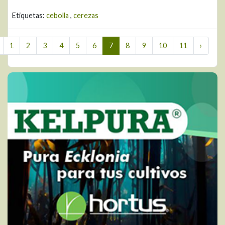
Etiquetas:
cebolla
,
cerezas
1
2
3
4
5
6
7
8
9
10
11
›