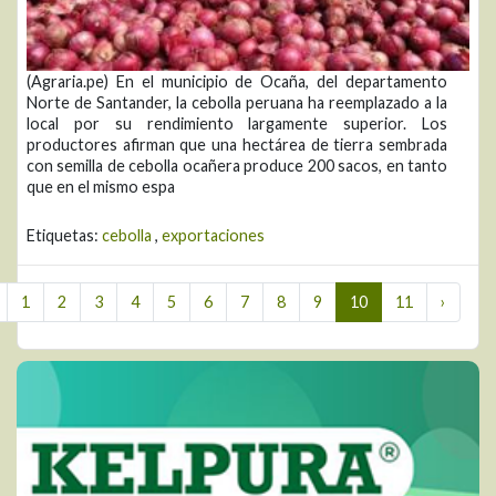
(Agraria.pe) En el municipio de Ocaña, del departamento
Norte de Santander, la cebolla peruana ha reemplazado a la
local por su rendimiento largamente superior. Los
productores afirman que una hectárea de tierra sembrada
con semilla de cebolla ocañera produce 200 sacos, en tanto
que en el mismo espa
Etiquetas:
cebolla
,
exportaciones
1
2
3
4
5
6
7
8
9
10
11
›