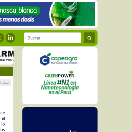
RRASCO
 de
 el
 lo
nos