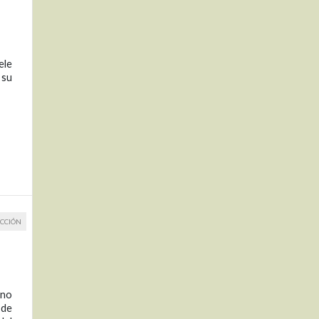
ele
 su
CCIÓN
ano
 de