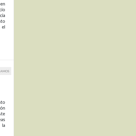
uen
cio
cia
nto
 el
RAMOS
nto
ión
ste
eas
 la