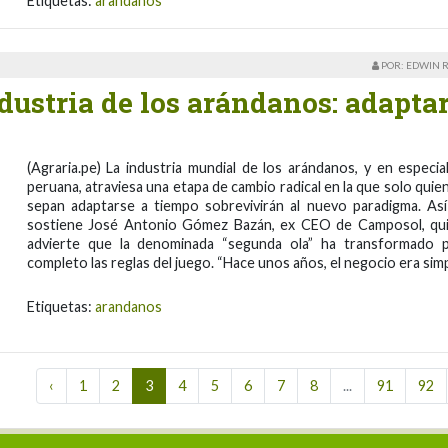
Etiquetas:
arandanos
POR: EDWIN 
dustria de los arándanos: adapta
(Agraria.pe) La industria mundial de los arándanos, y en especial
peruana, atraviesa una etapa de cambio radical en la que solo quie
sepan adaptarse a tiempo sobrevivirán al nuevo paradigma. Así
sostiene José Antonio Gómez Bazán, ex CEO de Camposol, qu
advierte que la denominada “segunda ola” ha transformado 
completo las reglas del juego. “Hace unos años, el negocio era sim
Etiquetas:
arandanos
‹
1
2
3
4
5
6
7
8
...
91
92