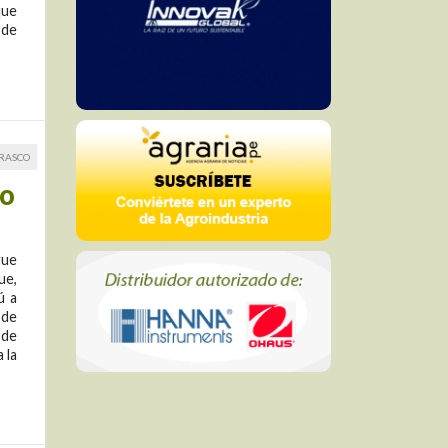
que
 de
RRASCO
do
gue
ue,
ú a
 de
 de
 la