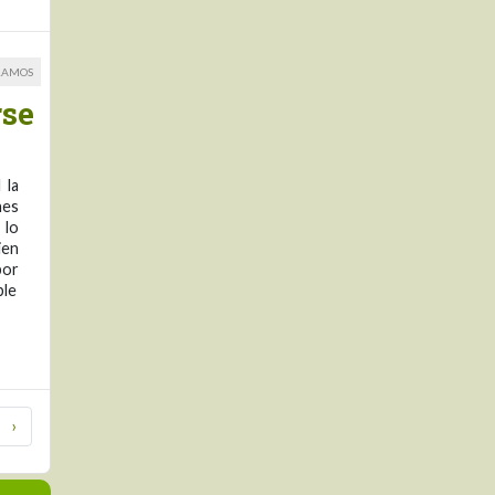
RAMOS
rse
 la
nes
 lo
ien
por
ple
›