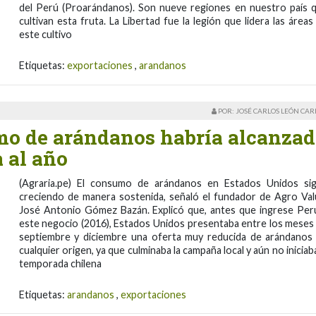
del Perú (Proarándanos). Son nueve regiones en nuestro país 
cultivan esta fruta. La Libertad fue la legión que lidera las áreas
este cultivo
Etiquetas:
exportaciones
,
arandanos
POR: JOSÉ CARLOS LEÓN CA
mo de arándanos habría alcanza
a al año
(Agraria.pe) El consumo de arándanos en Estados Unidos si
creciendo de manera sostenida, señaló el fundador de Agro Val
José Antonio Gómez Bazán. Explicó que, antes que ingrese Per
este negocio (2016), Estados Unidos presentaba entre los meses
septiembre y diciembre una oferta muy reducida de arándanos
cualquier origen, ya que culminaba la campaña local y aún no iniciaba
temporada chilena
Etiquetas:
arandanos
,
exportaciones