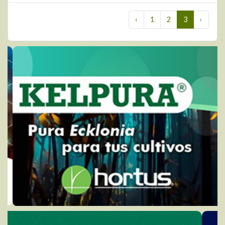
‹
1
2
3
›