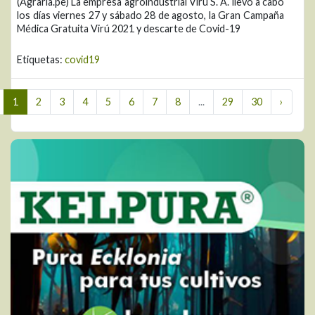
(Agraria.pe) La empresa agroindustrial Virú S. A. llevó a cabo
los días viernes 27 y sábado 28 de agosto, la Gran Campaña
Médica Gratuita Virú 2021 y descarte de Covid-19
Etiquetas:
covid19
1
2
3
4
5
6
7
8
...
29
30
›