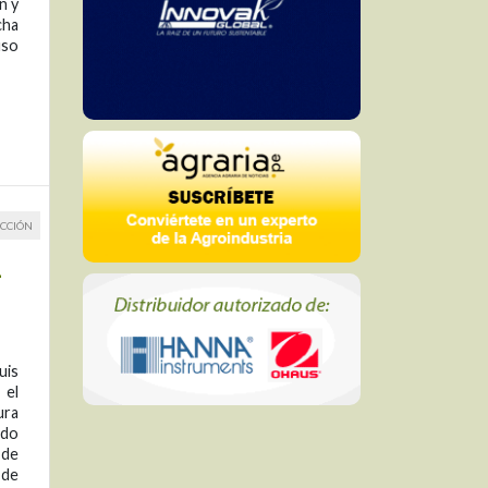
n y
cha
uso
CCIÓN
n
uis
 el
ura
ndo
 de
 de