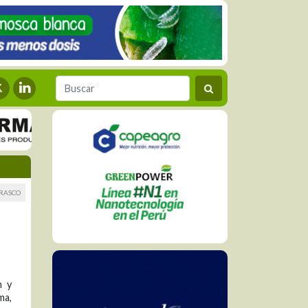
RRASCO
n y
ma,