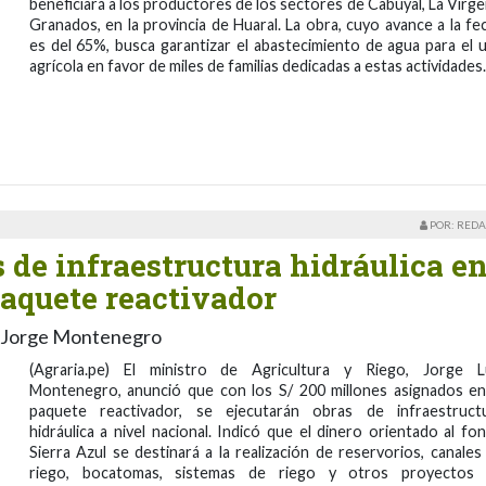
beneficiará a los productores de los sectores de Cabuyal, La Virge
Granados, en la provincia de Huaral. La obra, cuyo avance a la fe
es del 65%, busca garantizar el abastecimiento de agua para el 
agrícola en favor de miles de familias dedicadas a estas actividades.
POR: REDA
 de infraestructura hidráulica e
paquete reactivador
o, Jorge Montenegro
(Agraria.pe) El ministro de Agricultura y Riego, Jorge L
Montenegro, anunció que con los S/ 200 millones asignados en
paquete reactivador, se ejecutarán obras de infraestruct
hidráulica a nivel nacional. Indicó que el dinero orientado al fo
Sierra Azul se destinará a la realización de reservorios, canales
riego, bocatomas, sistemas de riego y otros proyectos