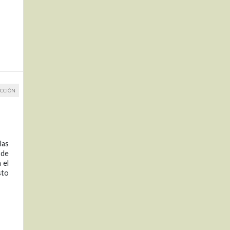
CCIÓN
las
 de
 el
sto