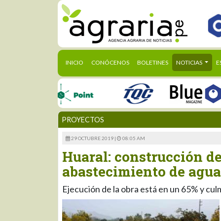
(CURRENT)
INICIO
CONÓCENOS
BOLETINES
NOTICIAS
E
PROYECTOS
29 OCTUBRE 2019 |
08:05 AM
Huaral: construcción de
abastecimiento de agua
Ejecución de la obra está en un 65% y cul