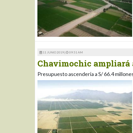
11 JUNIO 2019 |
09:51 AM
Chavimochic ampliará á
Presupuesto ascendería a S/ 66.4 millone