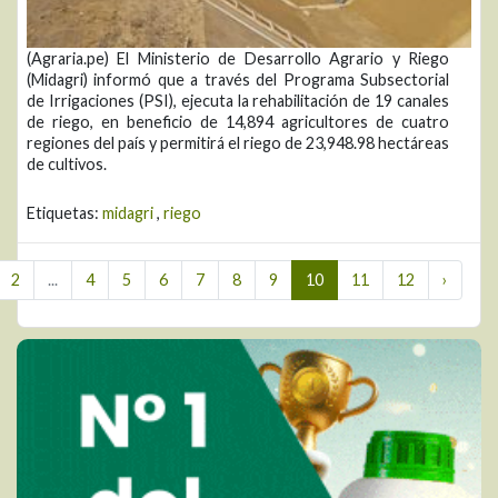
(Agraria.pe) El Ministerio de Desarrollo Agrario y Riego
(Midagri) informó que a través del Programa Subsectorial
de Irrigaciones (PSI), ejecuta la rehabilitación de 19 canales
de riego, en beneficio de 14,894 agricultores de cuatro
regiones del país y permitirá el riego de 23,948.98 hectáreas
de cultivos.
Etiquetas:
midagri
,
riego
2
...
4
5
6
7
8
9
10
11
12
›