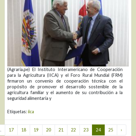
(Agraria.pe) El Instituto Interamericano de Cooperación
para la Agricultura (IICA) y el Foro Rural Mundial (FRM)
firmaron un convenio de cooperación técnica con el
propósito de promover el desarrollo sostenible de la
agricultura familiar y el aumento de su contribución a la
seguridad alimentaria y
Etiquetas:
iica
..
17
18
19
20
21
22
23
24
25
›