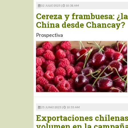
02 JULIO 2025 |
10:38 AM
Cereza y frambuesa: ¿l
China desde Chancay?
Prospectiva
25 JUNIO 2025 |
10:55 AM
Exportaciones chilenas
volumen en la campaña