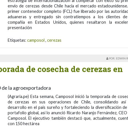
estrategia de internacionalización al completar con éxito su pri
envío de cerezas desde Chile hacia el mercado estadounidense.
primer contenedor completo (FCL) fue liberado por las autorida
aduaneras y entregado sin contratiempos a los clientes de
compañía en Estados Unidos, quienes resaltaron la excele
presentación
Etiquetas:
camposol
,
cerezas
POR: EDWIN 
porada de cosecha de cerezas en
 de la agroexportadora
(Agraria.pe) Esta semana, Camposol inició la temporada de cose
de cerezas en sus operaciones de Chile, consolidando así
desarrollo en el país sureño y fortaleciendo la diversificación de
portafolio global, así lo anunció Ricardo Naranjo Fernández, CEO
Camposol. El ejecutivo también destacó que, actualmente, cuen
con 150 hectárea