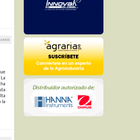
RAMOS
que
 La
 ha
uta
lta
 la