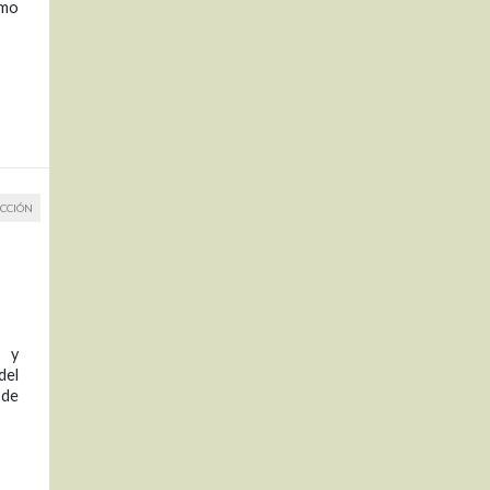
omo
CCIÓN
s y
del
 de