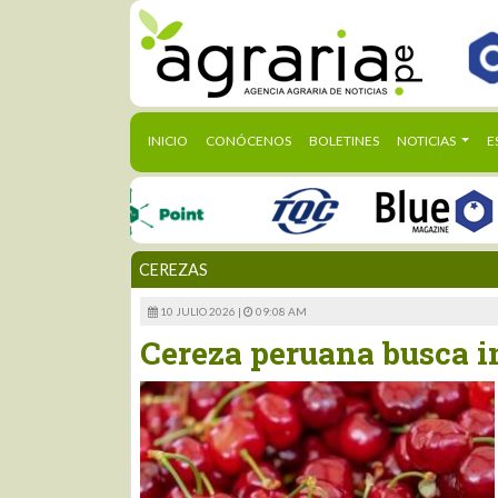
(CURRENT)
INICIO
CONÓCENOS
BOLETINES
NOTICIAS
E
CEREZAS
10 JULIO 2026 |
09:08 AM
Cereza peruana busca i