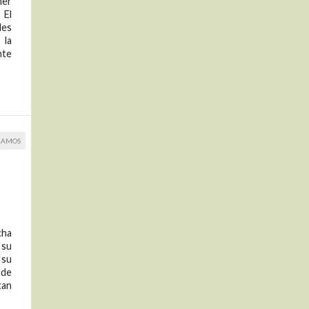
mer
 El
des
 la
nte
RAMOS
cha
 su
 su
 de
tan