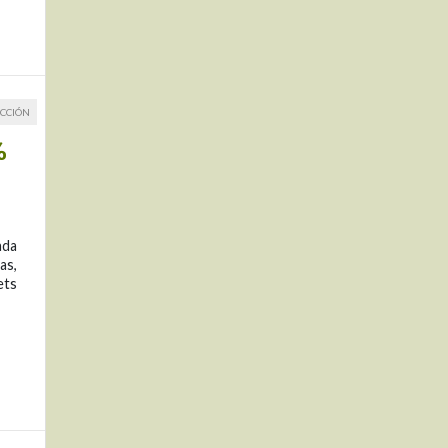
CCIÓN
%
ada
as,
ets