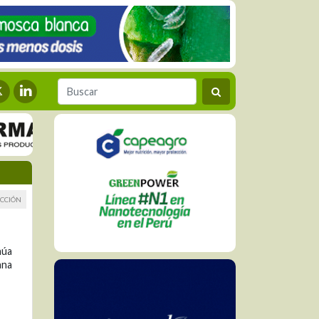
CCIÓN
núa
ana