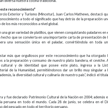
n diversa nuestra cocina tradicional.
 este reconocimiento”
omercio Exterior y Turismo (Mincetur), Juan Carlos Mathews, destacó q
conocimiento a todo el significado que hay detrás de la preparación u
 de los más reconocidos a nivel global.
una gran variedad de platillos, que vienen conquistando paladares en 
 hecho que se convierta en una importante carta de presentación de 
nera una sensación única en el paladar, convirtiéndola en toda u
ar más que orgullosos por este reconocimiento que ha otorgado l
dos a la preparación y consumo de nuestro plato bandera, el ceviche. 
o cultural y de identidad que posee este plato, ingresa a la Lis
erial de la Humanidad, permitiéndonos dar un brillo muy singular a 
más, la diversidad cultural y culinaria de nuestro país”, indicó el titul
ra y fue declarado Patrimonio Cultural de la Nación en 2004; además 
a peruana en todo el mundo. Cada 28 de junio, se celebra en el D
mo del pescado en todo el territorio peruano.