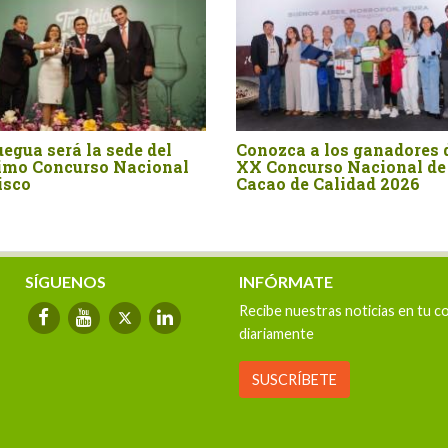
Hoy la XVII edición del Salón
Fruit Attraction 20
del Cacao y Chocolate
una nueva convocat
Internacional 2026 abre sus
Factoría Chef
puertas
SÍGUENOS
INFÓRMATE
Recibe nuestras noticias en tu c
diariamente
SUSCRÍBETE