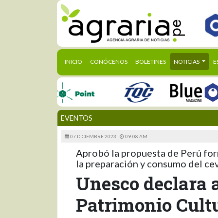
(CURRENT)
INICIO
CONÓCENOS
BOLETINES
NOTICIAS
E
EVENTOS
07 DICIEMBRE 2023 |
09:08 AM
Aprobó la propuesta de Perú for
la preparación y consumo del cev
Unesco declara 
Patrimonio Cultu