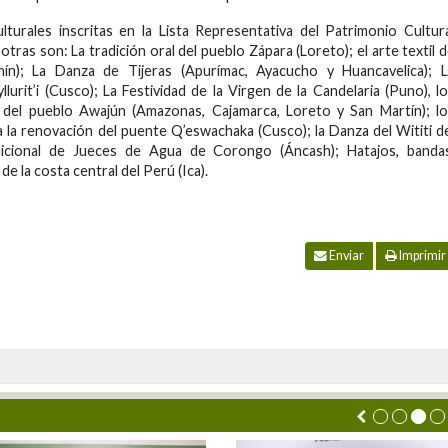
urales inscritas en la Lista Representativa del Patrimonio Cultur
tras son: La tradición oral del pueblo Zápara (Loreto); el arte textil 
ín); La Danza de Tijeras (Apurímac, Ayacucho y Huancavelica); L
urit’i (Cusco); La Festividad de la Virgen de la Candelaria (Puno), l
s del pueblo Awajún (Amazonas, Cajamarca, Loreto y San Martín); l
a la renovación del puente Q’eswachaka (Cusco); la Danza del Wititi d
adicional de Jueces de Agua de Corongo (Áncash); Hatajos, bandas
de la costa central del Perú (Ica).
Enviar
Imprimir