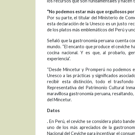
los recursos que son fundamentales y hacen ta
“No podemos estar más que orgullosos por
Por su parte, el titular del Ministerio de C
esta declaración de la Unesco es un justo re
de los platos más emblemáticos del Perú y uno
Señaló que la gastronomía peruana cuenta con 
mundo. “El encanto que produce el ceviche ha
cocina nacional. Y es que, al probarlo, ge
experiencia”.
“Desde Mincetur y Promperú no podemos est
Unesco a las prácticas y significados asocia
recibir esta distinción, todo el trasfond
Representativa del Patrimonio Cultural Inmat
maravillosa gastronomía peruana, resaltando, ade
del Mincetur.
Datos
.
En Perú, el ceviche se considera plato bande
uno de los más apreciados de la gastronomí
Nacional del Ceviche para incentivar el consu