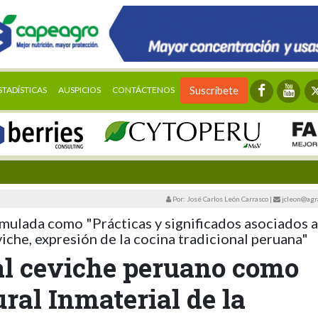
STADÍSTICAS
AUSPICIOS
CONTÁCTENOS
Suscríbete
Por: José Carlos León Carrasco
|
jcleon@agr
mulada como "Prácticas y significados asociados a
iche, expresión de la cocina tradicional peruana"
al ceviche peruano como
ral Inmaterial de la