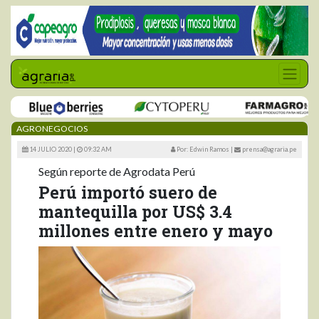
AGRONEGOCIOS
14 JULIO 2020 |
09:32 AM
Por: Edwin Ramos
|
prensa@agraria.pe
Según reporte de Agrodata Perú
Perú importó suero de
mantequilla por US$ 3.4
millones entre enero y mayo