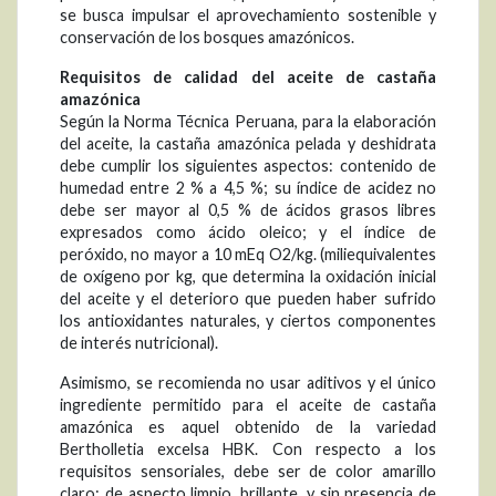
se busca impulsar el aprovechamiento sostenible y
conservación de los bosques amazónicos.
Requisitos de calidad del aceite de castaña
amazónica
Según la Norma Técnica Peruana, para la elaboración
del aceite, la castaña amazónica pelada y deshidrata
debe cumplir los siguientes aspectos: contenido de
humedad entre 2 % a 4,5 %; su índice de acidez no
debe ser mayor al 0,5 % de ácidos grasos libres
expresados como ácido oleico; y el índice de
peróxido, no mayor a 10 mEq O2/kg. (miliequivalentes
de oxígeno por kg, que determina la oxidación inicial
del aceite y el deterioro que pueden haber sufrido
los antioxidantes naturales, y ciertos componentes
de interés nutricional).
Asimismo, se recomienda no usar aditivos y el único
ingrediente permitido para el aceite de castaña
amazónica es aquel obtenido de la variedad
Bertholletia excelsa HBK. Con respecto a los
requisitos sensoriales, debe ser de color amarillo
claro; de aspecto limpio, brillante, y sin presencia de