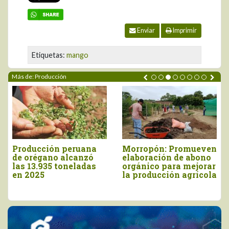
Enviar
Imprimir
Etiquetas:
mango
Más de: Producción
ión peruana
Morropón: Promueven
INIA cose
no alcanzó
elaboración de abono
9.160 semi
35 toneladas
orgánico para mejorar
papa nativ
la producción agrícola
valor en 