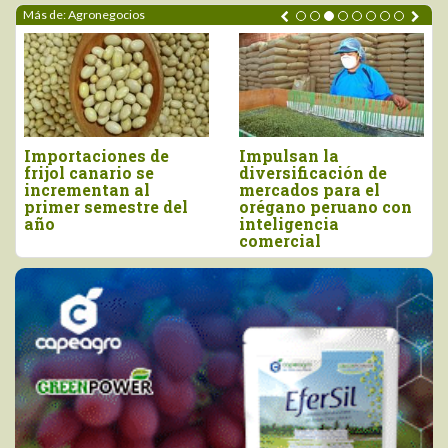
Más de: Agronegocios
mportaciones de
Impulsan la
Perú
ijol canario se
diversificación de
más
ncrementan al
mercados para el
mill
rimer semestre del
orégano peruano con
y ju
ño
inteligencia
comercial