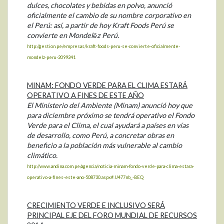
dulces, chocolates y bebidas en polvo, anunció
oficialmente el cambio de su nombre corporativo en
el Perú: así, a partir de hoy Kraft Foods Perú se
convierte en Mondelēz Perú.
http://gestion.pe/empresas/kraft-foods-peru-se-convierte-oficialmente-
mondelz-peru-2099241
MINAM: FONDO VERDE PARA EL CLIMA ESTARÁ
OPERATIVO A FINES DE ESTE AÑO
El Ministerio del Ambiente (Minam) anunció hoy que
para diciembre próximo se tendrá operativo el Fondo
Verde para el Clima, el cual ayudará a países en vías
de desarrollo, como Perú, a concretar obras en
beneficio a la población más vulnerable al cambio
climático.
http://www.andina.com.pe/agencia/noticia-minam-fondo-verde-para-clima-estara-
operativo-a-fines-este-ano-508730.aspx#.U477nb_-BEQ
CRECIMIENTO VERDE E INCLUSIVO SERÁ
PRINCIPAL EJE DEL FORO MUNDIAL DE RECURSOS