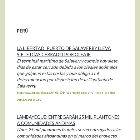
PERÚ
LA LIBERTAD: PUERTO DE SALAVERRY LLEVA
SIETE DÍAS CERRADO POR OLEAJE
El terminal marítimo de Salaverry cumple hoy siete
días de estar cerrado debido a los oleajes anómalos
que golpean estas costas y que obligó a tal
determinación por disposición de la Capitanía de
Salaverry.
http://www.larepublica.pe/04-06-2014/puerto-de-salaverry-lleva-siete-dias-
cerrado-por-oleaje
LAMBAYEQUE: ENTREGARÁN 25 MIL PLANTONES
A COMUNIDADES ANDINAS
Unos 25 mil plantones frutales serán entregados a las
comunidades altoandinas en el marco del proyecto