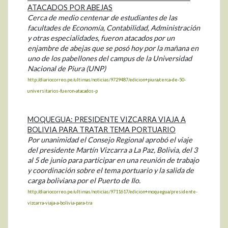
ATACADOS POR ABEJAS
Cerca de medio centenar de estudiantes de las
facultades de Economía, Contabilidad, Administración
y otras especialidades, fueron atacados por un
enjambre de abejas que se posó hoy por la mañana en
uno de los pabellones del campus de la Universidad
Nacional de Piura (UNP)
http://diariocorreo.pe/ultimas/noticias/9729487/edicion+piura/cerca-de-50-
universitarios-fueron-atacados-p
MOQUEGUA: PRESIDENTE VIZCARRA VIAJA A
BOLIVIA PARA TRATAR TEMA PORTUARIO
Por unanimidad el Consejo Regional aprobó el viaje
del presidente Martín Vizcarra a La Paz, Bolivia, del 3
al 5 de junio para participar en una reunión de trabajo
y coordinación sobre el tema portuario y la salida de
carga boliviana por el Puerto de Ilo.
http://diariocorreo.pe/ultimas/noticias/9711617/edicion+moquegua/presidente-
vizcarra-viaja-a-bolivia-para-tra