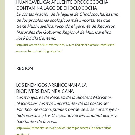
HUANCAVELICA: AFLUENTE ORCCOCCOCHA
CONTAMINA LAGO DE CHOCLOCOCHA
La contaminación de la laguna de Choclococha, es uno
de los problemas ecológicos más importantes que
tiene Huancavelica, recordó el gerente de Recursos
Naturales del Gobierno Regional de Huancavelica
José Dávila Centeno.
http://diariocorreo.pe/ultimas/noticias/9713754/edicion+huancavelica/afluente-
orccoccocha-contamina-lago-de-chocl
REGIÓN
LOS ENEMIGOS ARRINCONAN A LA
BIODIVERSIDAD MEXICANA
Los manglares de Reserva de la Biosfera Marismas
Nacionales, los más importantes de las costas del
Pacífico mexicano, pueden perderse si se construye la
hidroeléctrica Las Cruces, advierten ambientalistas y
habitantes de la zona.
http://www.ipsnoticias.net/2014/06/los-enemigos-acechan-la-biodiversidad-
mexicana/