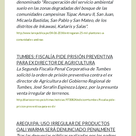
denominado "Recuperación del servicio ambiental
suelo en las zonas degradadas del bosque de las
comunidades campesinas Túpac Amaru II, San Juan,
Micaela Bastidas, San Pablo y San Mateo, de los
distritos de Inkawasi, Kañaris y Salas".
http://www.larepublica.pe/04-06-2014/entregaran-25-mil-plantones-a-
comunidades-andinas
TUMBES: FISCALÍA PIDE PRISIÓN PREVENTIVA
PARA EX DIRECTOR DE AGRICULTURA
La Segunda Fiscalía Penal Corporativa de Tumbes
solicitó la orden de prisión preventiva contra el ex
director de Agricultura del Gobierno Regional de
Tumbes, José Serafín Espinoza López, por la presunta
venta irregular de terrenos.
http://diariocorreo.pe/ultimas/noticias/9730824/edicion+tumbes/fiscalia-pide-
prision-preventiva-para-ex-dir
AREQUIPA: USO IRREGULAR DE PRODUCTOS
QALI WARMA SERÁ DENUNCIADO PENALMENTE
Tras las denuncias públicas realizadas por los padres