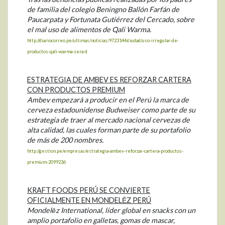
de familia del colegio Beningno Ballón Farfán de
Paucarpata y Fortunata Gutiérrez del Cercado, sobre
el mal uso de alimentos de Qali Warma.
http://diariocorreo.pe/ultimas/noticias/9723144/ciudad/uso-irregular-de-
productos-qali-warma-sera-d
ESTRATEGIA DE AMBEV ES REFORZAR CARTERA
CON PRODUCTOS PREMIUM
Ambev empezará a producir en el Perú la marca de
cerveza estadounidense Budweiser como parte de su
estrategia de traer al mercado nacional cervezas de
alta calidad, las cuales forman parte de su portafolio
de más de 200 nombres.
http://gestion.pe/empresas/estrategia-ambev-reforzar-cartera-productos-
premium-2099236
KRAFT FOODS PERÚ SE CONVIERTE
OFICIALMENTE EN MONDELĒZ PERÚ
Mondelēz International, líder global en snacks con un
amplio portafolio en galletas, gomas de mascar,