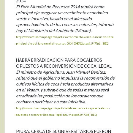
2014
El Foro Mundial de Recursos 2014 tendrá como
principal eje asegurar un crecimiento económico
verde e inclusivo, basado en el adecuado
aprovechamiento de los recursos naturales, informó
hoy el Ministerio del Ambiente (Minam).
http://www.andina.com.pe/agencia/noticia-crecimiento-verde-e-inclusivo-sera-
principal-eje-del-foro-mundial-recursos-2014-508762.aspx#.U477gL_-BEQ
HABRÁ ERRADICACIÓN PARA COCALEROS
OPUESTOS A RECONVERSIÓN DE COCA ILEGAL
El ministro de Agricultura, Juan Manuel Benítez,
reiteró que el gobierno impulsará la reconversión de
cultivos ilícitos de coca hacia productos alternativos
en el Vraem, y subrayó que de todas maneras será
erradicada las producción de los cocaleros que
rechacen participar en esta iniciativa.
http://www.andina.com.pe/agencia/noticia-habra-erradicacion-para-cocaleros-
opuestos-a-reconversion-coca-ilegal-508774.aspx#.U477cb_-BEQ
PIURA: CERCA DE 50 UNIVERSITARIOS FUERON