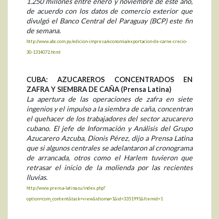
1.250 millones entre enero y noviembre de este año,
de acuerdo con los datos de comercio exterior que
divulgó el Banco Central del Paraguay (BCP) este fin
de semana.
http://www.abc.com.py/edicion-impresa/economia/exportacion-de-carne-crecio-
30-1314072.html
CUBA: AZUCAREROS CONCENTRADOS EN
ZAFRA Y SIEMBRA DE CAÑA (Prensa Latina)
La apertura de las operaciones de zafra en siete
ingenios y el impulso a la siembra de caña, concentran
el quehacer de los trabajadores del sector azucarero
cubano. El jefe de Información y Análisis del Grupo
Azucarero Azcuba, Dionis Pérez, dijo a Prensa Latina
que si algunos centrales se adelantaron al cronograma
de arrancada, otros como el Harlem tuvieron que
retrasar el inicio de la molienda por las recientes
lluvias.
http://www.prensa-latina.cu/index.php?
option=com_content&task=view&idioma=1&id=3351991&Itemid=1