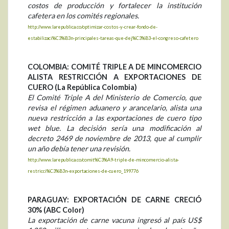
costos de producción y fortalecer la institución
cafetera en los comités regionales.
http://www.larepublica.co/optimizar-costos-y-crear-fondo-de-
estabilizaci%C3%B3n-principales-tareas-que-dej%C3%B3-el-congreso-cafetero
COLOMBIA: COMITÉ TRIPLE A DE MINCOMERCIO
ALISTA RESTRICCIÓN A EXPORTACIONES DE
CUERO (La República Colombia)
El Comité Triple A del Ministerio de Comercio, que
revisa el régimen aduanero y arancelario, alista una
nueva restricción a las exportaciones de cuero tipo
wet blue. La decisión sería una modificación al
decreto 2469 de noviembre de 2013, que al cumplir
un año debía tener una revisión.
http://www.larepublica.co/comit%C3%A9-triple-de-mincomercio-alista-
restricci%C3%B3n-exportaciones-de-cuero_199776
PARAGUAY: EXPORTACIÓN DE CARNE CRECIÓ
30% (ABC Color)
La exportación de carne vacuna ingresó al país US$