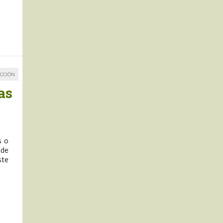
CCIÓN
as
s o
 de
ste