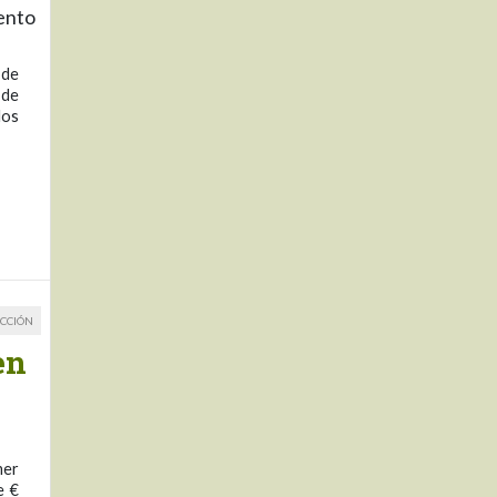
mento
 de
 de
los
CCIÓN
en
mer
e €