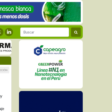
CCIÓN
 y
aje