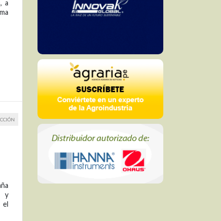
, a
ama
CCIÓN
aña
a y
 el