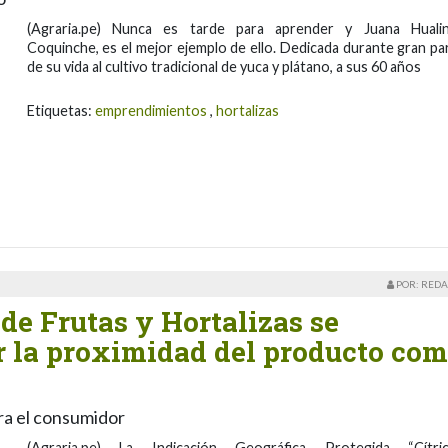
(Agraria.pe) Nunca es tarde para aprender y Juana Huali
Coquinche, es el mejor ejemplo de ello. Dedicada durante gran pa
de su vida al cultivo tradicional de yuca y plátano, a sus 60 años
Etiquetas:
emprendimientos
,
hortalizas
POR: REDA
e Frutas y Hortalizas se
ar la proximidad del producto co
ra el consumidor
(Agraria.pe) La Indicación Geográfica Protegida “Cítri