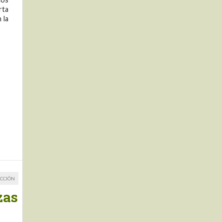
rta
 la
CCIÓN
zas