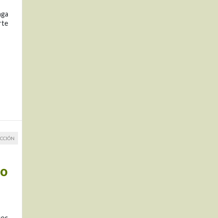
nga
rte
CCIÓN
mo
cos