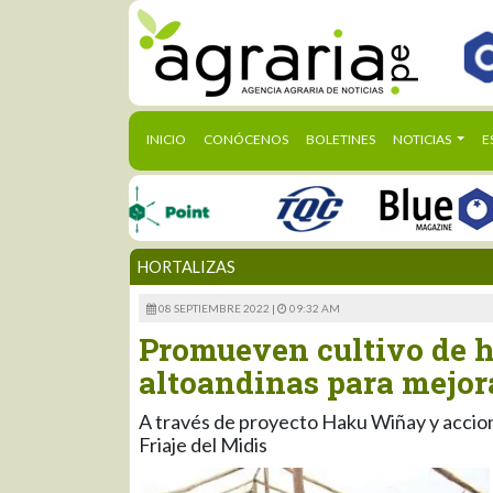
(CURRENT)
INICIO
CONÓCENOS
BOLETINES
NOTICIAS
E
HORTALIZAS
08 SEPTIEMBRE 2022 |
09:32 AM
Promueven cultivo de h
altoandinas para mejor
A través de proyecto Haku Wiñay y accion
Friaje del Midis