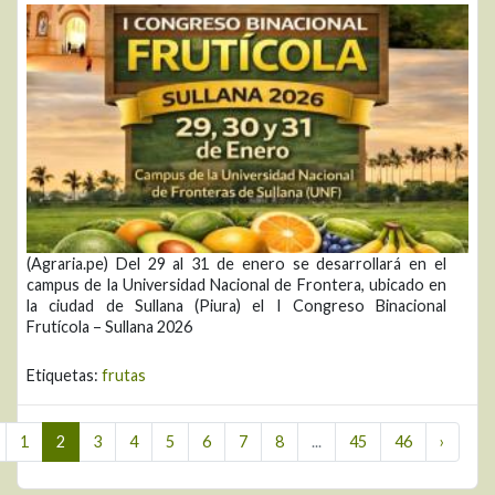
(Agraria.pe) Del 29 al 31 de enero se desarrollará en el
campus de la Universidad Nacional de Frontera, ubicado en
la ciudad de Sullana (Piura) el I Congreso Binacional
Frutícola – Sullana 2026
Etiquetas:
frutas
1
2
3
4
5
6
7
8
...
45
46
›