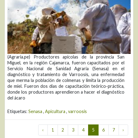
(Agraria.pe) Productores apícolas de la provincia San
Miguel, en la región Cajamarca, fueron capacitados por el
Servicio Nacional de Sanidad Agraria (Senasa) en el
diagnóstico y tratamiento de Varroosis, una enfermedad
que merma la población de colmenas y limita la producción
de miel. Fueron dos días de capacitación teórico-práctica,
donde los productores aprendieron a hacer el diagnóstico
del ácaro
Etiquetas:
Senasa
,
Apicultura
,
varroosis
‹
1
2
3
4
5
6
7
›