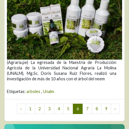
(Agraria.pe) La egresada de la Maestría de Producción
Agrícola de la Universidad Nacional Agraria La Molina
(UNALM), Mg.Sc. Doris Susana Ruíz Flores, realizó una
investigación de más de 10 años con el árbol del neem
Etiquetas:
arboles
,
Unalm
‹
1
2
3
4
5
6
7
8
9
›