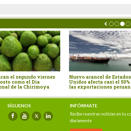
nes
Nuevo arancel de Estados
Perú import
Unidos afecta casi el 50% de
por US$ 15.
a
las exportaciones peruanas
primer seme
SÍGUENOS
INFÓRMATE
Recibe nuestras noticias en tu c
diariamente