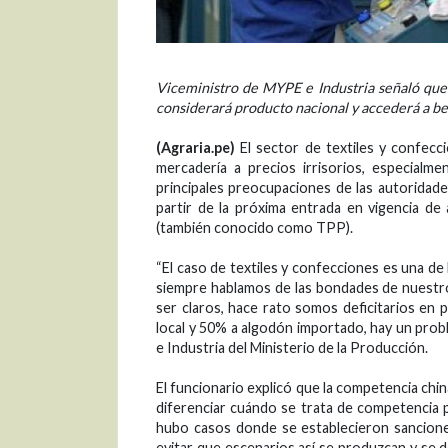
Viceministro de MYPE e Industria señaló que
considerará producto nacional y accederá a ben
(Agraria.pe)
El sector de textiles y confecc
mercadería a precios irrisorios, especialm
principales preocupaciones de las autoridad
partir de la próxima entrada en vigencia 
(también conocido como TPP).
“El caso de textiles y confecciones es una de 
siempre hablamos de las bondades de nuestro 
ser claros, hace rato somos deficitarios e
local y 50% a algodón importado, hay un prob
e Industria del Ministerio de la Producción.
El funcionario explicó que la competencia chi
diferenciar cuándo se trata de competencia
hubo casos donde se establecieron sancione
evitar que escenarios así se produzcan y se 