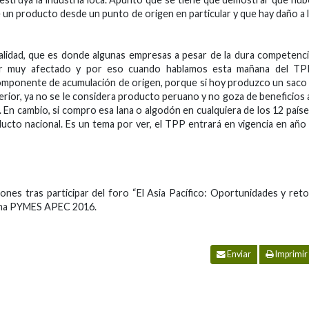
 un producto desde un punto de origen en particular y que hay daño a 
calidad, que es donde algunas empresas a pesar de la dura competenc
ctor muy afectado y por eso cuando hablamos esta mañana del TP
componente de acumulación de origen, porque si hoy produzco un saco
erior, ya no se le considera producto peruano y no goza de beneficios 
 En cambio, si compro esa lana o algodón en cualquiera de los 12 país
to nacional. Es un tema por ver, el TPP entrará en vigencia en año
iones tras participar del foro “El Asia Pacífico: Oportunidades y ret
mana PYMES APEC 2016.
Enviar
Imprimir