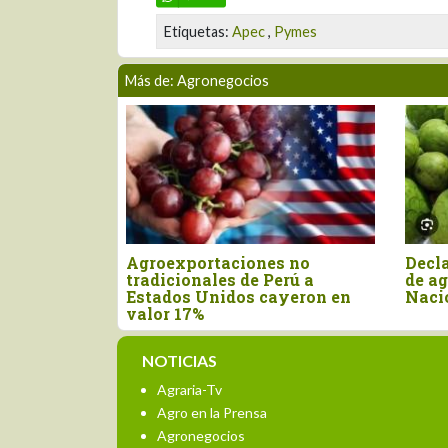
Etiquetas:
Apec
,
Pymes
Más de: Agronegocios
exportaciones no
Declaran el segundo vier
icionales de Perú a
de agosto como el Día
dos Unidos cayeron en
Nacional de la Chirimoy
r 17%
NOTICIAS
Agraria-Tv
Agro en la Prensa
Agronegocios