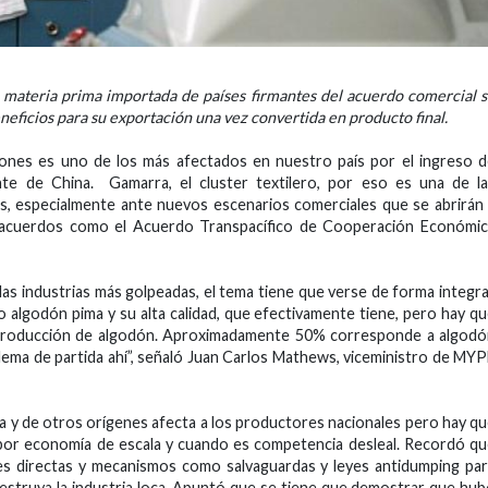
 materia prima importada de países firmantes del acuerdo comercial 
eficios para su exportación una vez convertida en producto final.
iones es uno de los más afectados en nuestro país por el ingreso 
ente de China. Gamarra, el cluster textilero, por eso es una de l
es, especialmente ante nuevos escenarios comerciales que se abrirán
de acuerdos como el Acuerdo Transpacífico de Cooperación Económi
las industrias más golpeadas, el tema tiene que verse de forma integra
algodón pima y su alta calidad, que efectivamente tiene, pero hay q
n producción de algodón. Aproximadamente 50% corresponde a algod
lema de partida ahí”, señaló Juan Carlos Mathews, viceministro de MY
na y de otros orígenes afecta a los productores nacionales pero hay q
 por economía de escala y cuando es competencia desleal. Recordó q
s directas y mecanismos como salvaguardas y leyes antidumping pa
destruya la industria loca. Apuntó que se tiene que demostrar que hu