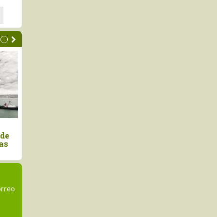
ó canela entera
La castaña amazónica, el
4 millones en el
fruto que demuestra que el
stre del año
bosque en pie también
exporta
orreo