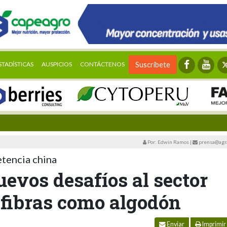
STADÍSTICAS
AUSPICIOS
CONTÁCTENOS
Suscríbete
Por: Edwin Ramos
|
prensa@agra
tencia china
evos desafíos al sector
 fibras como algodón
Enviar
Imprimir