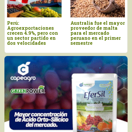
ustralia fue el mayor
Agroexportaciones no
Dec
proveedor de malta
tradicionales de Perú
vie
para el mercado
a Estados Unidos
com
eruano en el primer
cayeron en valor 17%
de 
semestre