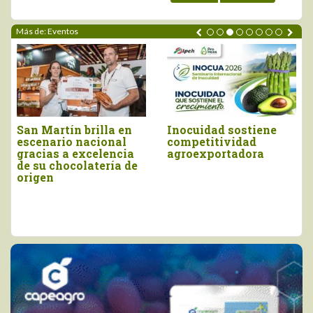
Más de: Eventos
Piura brilló en el
Moquegua será la
Salón del Cacao y
sede del próximo
Chocolate
Concurso Nacional
Internacional 2026
del Pisco