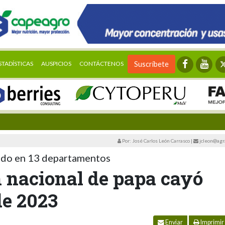
STADÍSTICAS
AUSPICIOS
CONTÁCTENOS
Suscríbete
Por: José Carlos León Carrasco
|
jcleon@agr
jado en 13 departamentos
n nacional de papa cayó
de 2023
Enviar
Imprimir