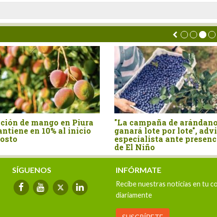
dano se
Producción de cacao peruano
Perú: a
 advierte
se contrajo 11.3% en mayo de
impulsa
esencia
este año
arroz m
resilien
SÍGUENOS
INFÓRMATE
Recibe nuestras noticias en tu c
diariamente