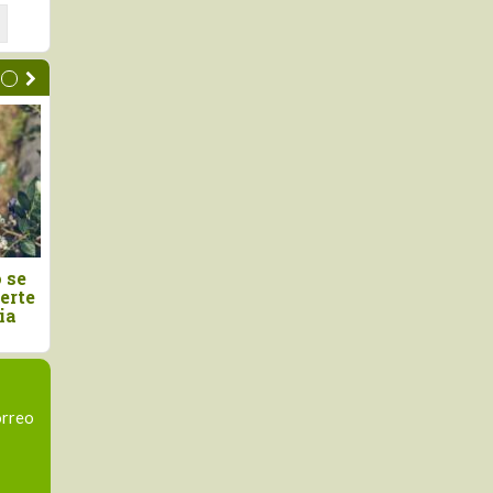
vanza proyecto
Perú es el país sudamerican
rá una producción de
donde más creció el consum
ás sostenible y
de pollo en los últimos 13
te
años
orreo