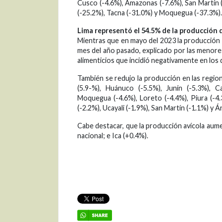
Cusco (-4.6%), Amazonas (-7.6%), San Martín (
(-25.2%), Tacna (-31.0%) y Moquegua (-37.3%).
Lima representó el 54.5% de la producción
Mientras que en mayo del 2023 la producción 
mes del año pasado, explicado por las menores
alimenticios que incidió negativamente en los
También se redujo la producción en las regio
(5.9-%), Huánuco (-5.5%), Junín (-5.3%), C
Moquegua (-4.6%), Loreto (-4.4%), Piura (-4
(-2.2%), Ucayali (-1.9%), San Martín (-1.1%) y Á
Cabe destacar, que la producción avícola aum
nacional; e Ica (+0.4%).