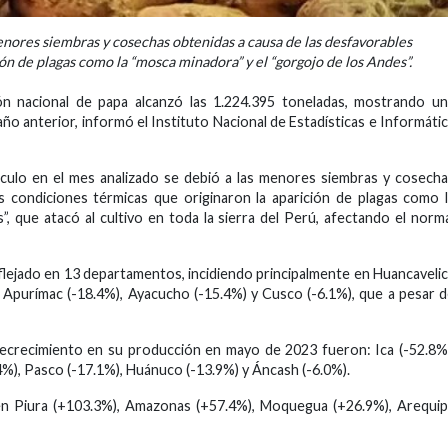
nores siembras y cosechas obtenidas a causa de las desfavorables
ón de plagas como la “mosca minadora” y el “gorgojo de los Andes”.
n nacional de papa alcanzó las 1.224.395 toneladas, mostrando un
ño anterior, informó el Instituto Nacional de Estadísticas e Informáti
culo en el mes analizado se debió a las menores siembras y cosech
s condiciones térmicas que originaron la aparición de plagas como 
, que atacó al cultivo en toda la sierra del Perú, afectando el norm
eflejado en 13 departamentos, incidiendo principalmente en Huancaveli
), Apurímac (-18.4%), Ayacucho (-15.4%) y Cusco (-6.1%), que a pesar 
crecimiento en su producción en mayo de 2023 fueron: Ica (-52.8%
.4%), Pasco (-17.1%), Huánuco (-13.9%) y Áncash (-6.0%).
en Piura (+103.3%), Amazonas (+57.4%), Moquegua (+26.9%), Arequi