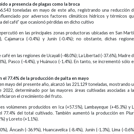
ido a presencia de plagas como la broca
66.543 toneladas en mayo de este año, registrando una reducción 
nfluenciado por adversos factores climáticos hídricos y térmicos q
a del café” que ocasionó pérdidas en dicho cultivo
ercutió en las principales zonas productoras ubicadas en San Mart
), Cajamarca (-0.4%) y Junín (-0.4%); no obstante, dichas region
café en las regiones de Ucayali (-48.0%); La Libertad (-37.6%), Madre 
8%), Pasco (-4.4%), y Huánuco (-1.4%). En tanto, se incrementó sólo 
 el 77.4% de la producción de palta en mayo
, en mayo del presente año, alcanzó las 221.129 toneladas, mostrando 
e 2022, determinado por las mayores áreas cultivadas asociadas a l
iciaron el crecimiento del fruto.
res volúmenes producidos en Ica (+57.5%), Lambayeque (+45.3%) y 
el 77.4% del total cultivado. También aumentó la producción en Piu
%) y Loreto (+1.1%).
%), Áncash (-36.9%), Huancavelica (-8.4%), Junín (-1.3%), Lima (-0.6%