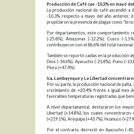
Producción de Café cae -10.3% en mayo
deb
La producción nacional de café ascendió a 
-10.3% respecto a mayo del año anterior, i
propiciaron la presencia de plagas como “broc
Por departamentos, este comportamiento rep
(-25.8%), Amazonas (-12.2%), Cusco (-1.5%
contribuyeron con el 88.6% del total nacional.
También se reportó caídas en la producción de 
Dios (-34.6%), Ayacucho (-21.8%), Puno (-10.
Piura (+47.4%).
Ica, Lambayeque y La Libertad concentraron
Por su parte, la producción nacional de palta
crecimiento de +20.4% frente a igual mes d
favorables temperaturas registradas que benef
A nivel departamental, destacaron los mayo
Libertad (+14.8%), los cuales concentraron 
(+219.1%), Arequipa (+43.7%), Huánuco (+27.9
Por el contrario, decreció en Ayacucho (-41.0