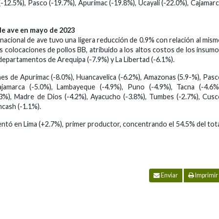
-12.5%), Pasco (-19.7%), Apurímac (-19.8%), Ucayali (-22.0%), Cajamar
 de ave en mayo de 2023
nacional de ave tuvo una ligera reducción de 0.9% con relación al mis
 colocaciones de pollos BB, atribuido a los altos costos de los insum
 departamentos de Arequipa (-7.9%) y La Libertad (-6.1%).
nes de Apurímac (-8.0%), Huancavelica (-6.2%), Amazonas (5.9-%), Pas
ajamarca (-5.0%), Lambayeque (-4.9%), Puno (-4.9%), Tacna (-4.6%
.3%), Madre de Dios (-4.2%), Ayacucho (-3.8%), Tumbes (-2.7%), Cus
ncash (-1.1%).
entó en Lima (+2.7%), primer productor, concentrando el 54.5% del tot
Enviar
Imprimir