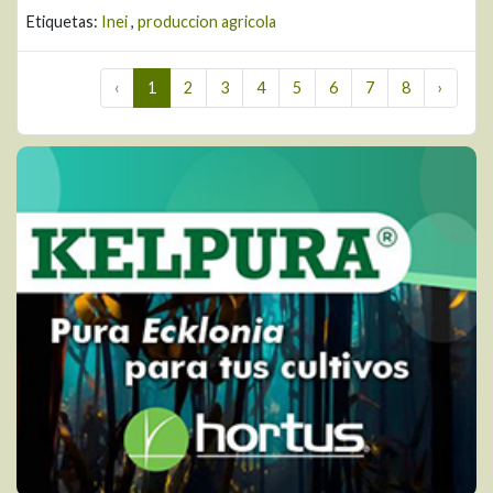
Etiquetas:
Inei
,
produccion agricola
‹
1
2
3
4
5
6
7
8
›