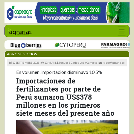
AGRONEGOCIOS
12 SEPTIEMBRE 2025 |
10:46 AM
Por: José Carlos León Carrasco
|
jcleon@agraria.pe
En volumen, importación disminuyó 10.5%
Importaciones de
fertilizantes por parte de
Perú sumaron US$378
millones en los primeros
siete meses del presente año