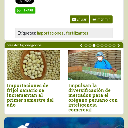
Enviar
Imprimir
Etiquetas:
importaciones
,
fertilizantes
Más de: Agronegocios
es de
Impulsan la
Perú importó 
o se
diversificación de
más de US$ 16
 al
mercados para el
millones, entr
stre del
orégano peruano con
y junio
inteligencia
comercial