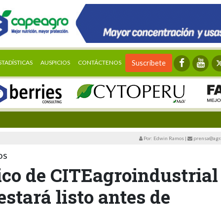
STADÍSTICAS
AUSPICIOS
CONTÁCTENOS
Suscríbete
Por: Edwin Ramos
|
prensa@agra
os
ico de CITEagroindustrial
tará listo antes de