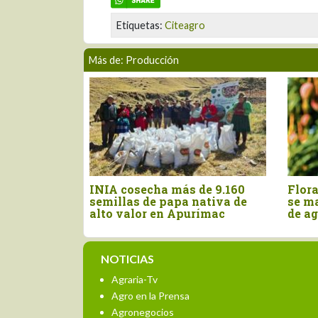
Etiquetas:
Citeagro
Más de: Producción
n
INIA cosecha más de 9.160
Floraci
semillas de papa nativa de
se manti
r la
alto valor en Apurímac
de agos
NOTICIAS
Agraria-Tv
Agro en la Prensa
Agronegocios