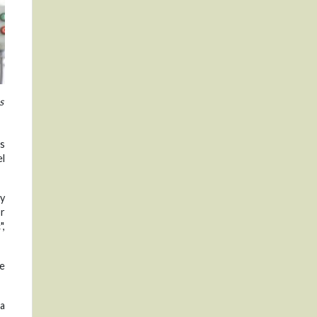
s
as
el
 y
or
",
se
la