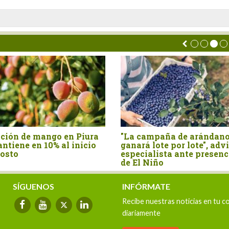
ón de mango en Piura
"La campaña de arándano s
ene en 10% al inicio
ganará lote por lote", advier
to
especialista ante presencia
de El Niño
SÍGUENOS
INFÓRMATE
Recibe nuestras noticias en tu c
diariamente