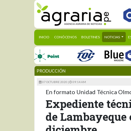
(CURRENT)
INICIO
CONÓCENOS
BOLETINES
NOTICIAS
E
PRODUCCIÓN
07 OCTUBRE 2020 |
09:14 AM
En formato Unidad Técnica Olm
Expediente técn
de Lambayeque es
diciembre