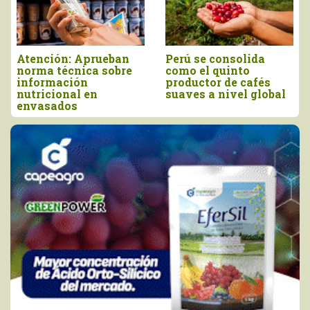
n: Aprueban
Perú se consolida
Producció
cnica sobre
como el quinto
de orégano
ción
productor de cafés
las 13.935
nal en
suaves a nivel global
en 2025
os