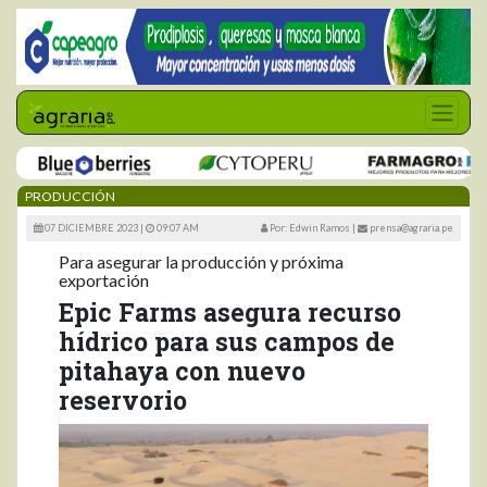
PRODUCCIÓN
07 DICIEMBRE 2023 |
09:07 AM
Por: Edwin Ramos
|
prensa@agraria.pe
Para asegurar la producción y próxima
exportación
Epic Farms asegura recurso
hídrico para sus campos de
pitahaya con nuevo
reservorio