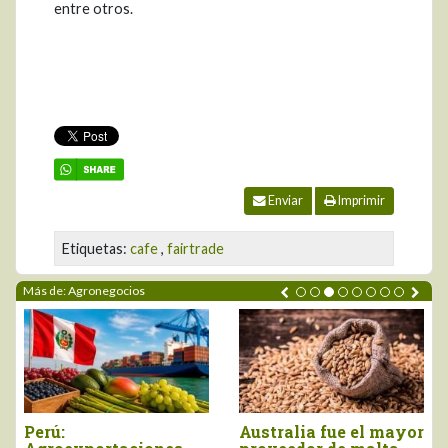
entre otros.
Enviar
Imprimir
Etiquetas:
cafe
,
fairtrade
Más de: Agronegocios
Agroexportaciones no
Declaran el segundo