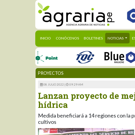
(CURRENT)
INICIO
CONÓCENOS
BOLETINES
NOTICIAS
E
PROYECTOS
08 JULIO 2022 |
09:29 AM
Lanzan proyecto de mej
hídrica
Medida beneficiará a 14 regiones con la 
cultivos