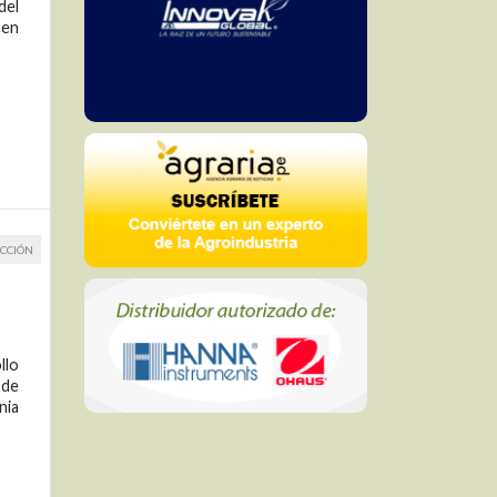
del
 en
CCIÓN
llo
 de
nia