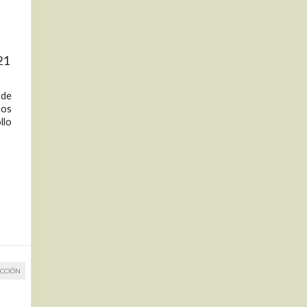
21
 de
nos
llo
CCIÓN