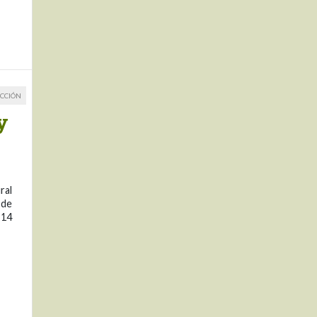
CCIÓN
y
ral
 de
 14