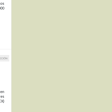
nos
000
CCIÓN
 en
res
EX)