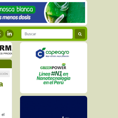
CCIÓN
a
 el