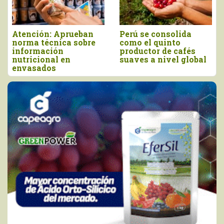
ú se consolida
Producción peruana
Morro
o el quinto
de orégano alcanzó
elabo
ductor de cafés
las 13.935 toneladas
orgán
ves a nivel global
en 2025
la pro