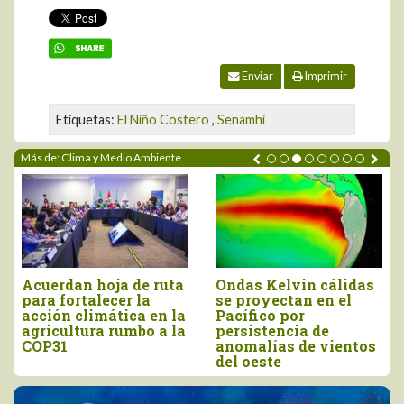
Enviar
Imprimir
Etiquetas:
El Niño Costero
,
Senamhi
Más de: Clima y Medio Ambiente
Acuerdan hoja de ruta
Ondas Kelvin cálidas
para fortalecer la
se proyectan en el
acción climática en la
Pacífico por
agricultura rumbo a la
persistencia de
COP31
anomalías de vientos
del oeste