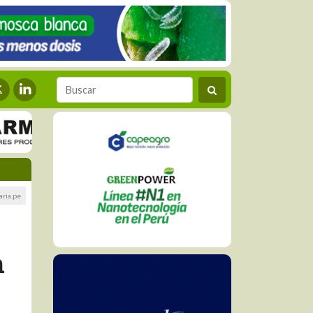
aria.pe
n