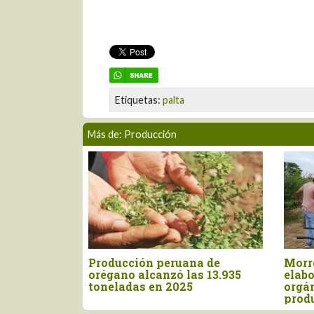
Etiquetas:
palta
Más de: Producción
INIA cosecha más de 9.160
Floración de man
semillas de papa nativa de
se mantiene en 10
alto valor en Apurímac
de agosto