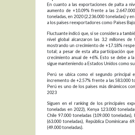
En cuanto a las exportaciones de palta a ni
aumento de +10.09% frente a las 2.647.000
toneladas, en 2020 (2.236.000 toneladas) y en
a los países reexportadores como Países Bajo
Fluctuante indicó que, si se considera a tambié
nivel global alcanzaron las 3.2 millones d
mostrando un crecimiento de +17.18% respect
total; a pesar de esta alta participación q
crecimiento anual de +6%. Esto se debe a l
sigue manteniendo a Estados Unidos como su 
Perú se ubica como el segundo principal e
incremento de +2.57% frente a las 583.000 to
Perú es uno de los países más dinámicos co
2023
Siguen en el ranking de los principales e
toneladas en 2022), Kenya 123.000 toneladas
Chile 97.000 toneladas (109.000 toneladas), 
(63.000 toneladas), República Dominicana 6
(49.000 toneladas).