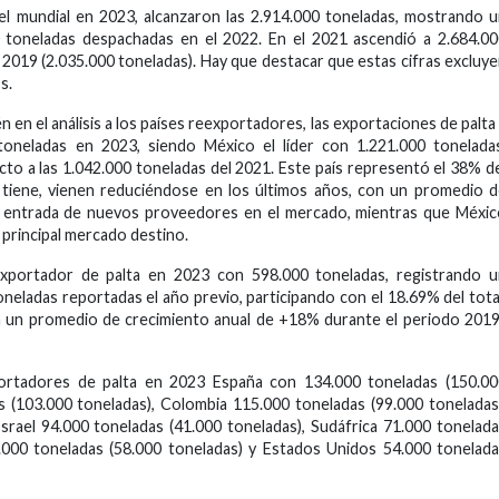
vel mundial en 2023, alcanzaron las 2.914.000 toneladas, mostrando 
 toneladas despachadas en el 2022. En el 2021 ascendió a 2.684.0
 2019 (2.035.000 toneladas). Hay que destacar que estas cifras excluy
s.
n en el análisis a los países reexportadores, las exportaciones de palta
e toneladas en 2023, siendo México el líder con 1.221.000 tonelada
o a las 1.042.000 toneladas del 2021. Este país representó el 38% d
ue tiene, vienen reduciéndose en los últimos años, con un promedio 
a entrada de nuevos proveedores en el mercado, mientras que Méxi
principal mercado destino.
xportador de palta en 2023 con 598.000 toneladas, registrando u
neladas reportadas el año previo, participando con el 18.69% del tota
n un promedio de crecimiento anual de +18% durante el periodo 201
xportadores de palta en 2023 España con 134.000 toneladas (150.0
 (103.000 toneladas), Colombia 115.000 toneladas (99.000 toneladas
Israel 94.000 toneladas (41.000 toneladas), Sudáfrica 71.000 tonelad
9.000 toneladas (58.000 toneladas) y Estados Unidos 54.000 tonelad