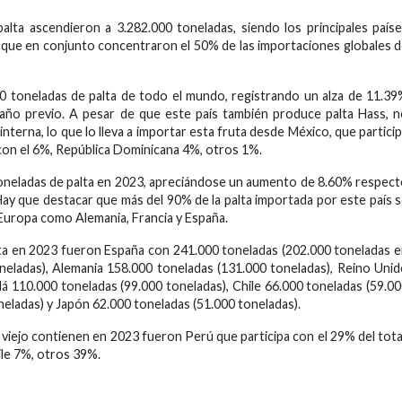
alta ascendieron a 3.282.000 toneladas, siendo los principales país
 que en conjunto concentraron el 50% de las importaciones globales 
0 toneladas de palta de todo el mundo, registrando un alza de 11.3
l año previo. A pesar de que este país también produce palta Hass, 
erna, lo que lo lleva a importar esta fruta desde México, que partici
on el 6%, República Dominicana 4%, otros 1%.
toneladas de palta en 2023, apreciándose un aumento de 8.60% respec
Hay que destacar que más del 90% de la palta importada por este país 
 Europa como Alemania, Francia y España.
lta en 2023 fueron España con 241.000 toneladas (202.000 toneladas 
neladas), Alemania 158.000 toneladas (131.000 toneladas), Reino Uni
á 110.000 toneladas (99.000 toneladas), Chile 66.000 toneladas (59.0
neladas) y Japón 62.000 toneladas (51.000 toneladas).
 viejo contienen en 2023 fueron Perú que participa con el 29% del tota
le 7%, otros 39%.