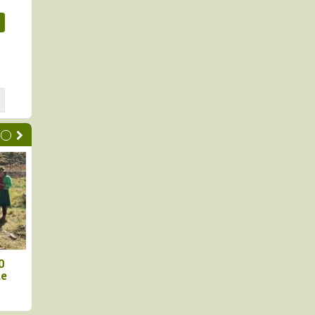
ucción de cacao peruano
Perú: avanza proyecto
ontrajo 11.3% en mayo de
impulsará una producció
 año
arroz más sostenible y
resiliente