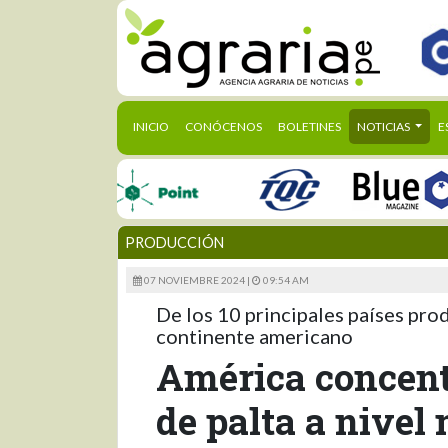
(CURRENT)
INICIO
CONÓCENOS
BOLETINES
NOTICIAS
E
PRODUCCIÓN
07 NOVIEMBRE 2024 |
09:54 AM
De los 10 principales países pro
continente americano
América concentr
de palta a nivel