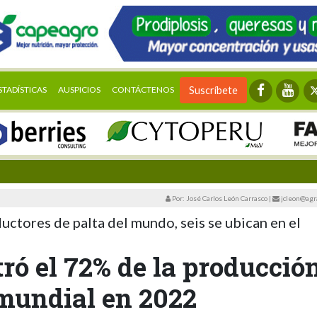
STADÍSTICAS
AUSPICIOS
CONTÁCTENOS
Suscríbete
Por: José Carlos León Carrasco
|
jcleon@agr
ductores de palta del mundo, seis se ubican en el
ó el 72% de la producció
 mundial en 2022