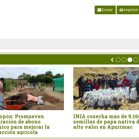
Enviar
Imprimir
go en Piura
"La campaña de arándano se
Prod
% al inicio
ganará lote por lote", advierte
se c
especialista ante presencia
este
de El Niño