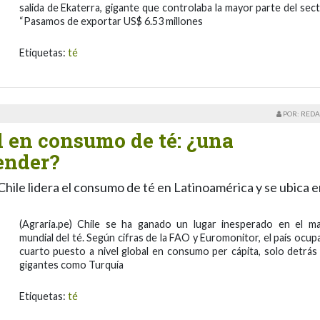
salida de Ekaterra, gigante que controlaba la mayor parte del sect
“Pasamos de exportar US$ 6.53 millones
Etiquetas:
té
POR: REDA
l en consumo de té: ¿una
ender?
hile lidera el consumo de té en Latinoamérica y se ubica e
(Agraria.pe) Chile se ha ganado un lugar inesperado en el m
mundial del té. Según cifras de la FAO y Euromonitor, el país ocupa
cuarto puesto a nivel global en consumo per cápita, solo detrás
gigantes como Turquía
Etiquetas:
té