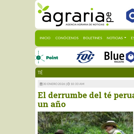
(CURRENT)
INICIO
CONÓCENOS
BOLETINES
NOTICIAS
E
TÉ
30 ENERO 2026 |
10:33 AM
El derrumbe del té peru
un año