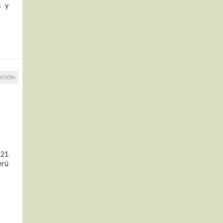
s y
CCIÓN
 21
erú