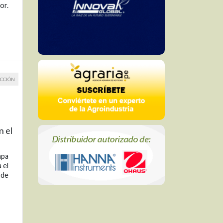
or.
CCIÓN
n el
apa
 el
 de