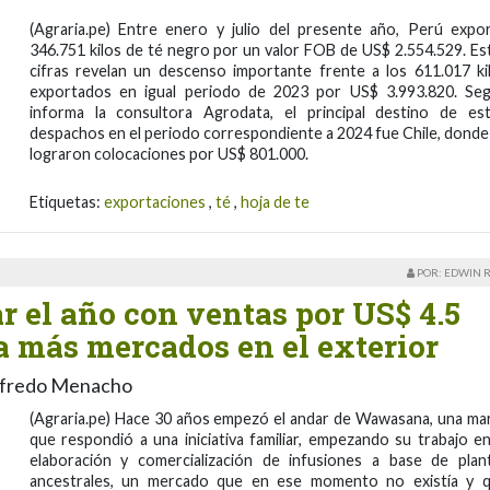
(Agraria.pe) Entre enero y julio del presente año, Perú expo
346.751 kilos de té negro por un valor FOB de US$ 2.554.529. Es
cifras revelan un descenso importante frente a los 611.017 ki
exportados en igual periodo de 2023 por US$ 3.993.820. Se
informa la consultora Agrodata, el principal destino de es
despachos en el periodo correspondiente a 2024 fue Chile, donde
lograron colocaciones por US$ 801.000.
Etiquetas:
exportaciones
,
té
,
hoja de te
POR: EDWIN 
 el año con ventas por US$ 4.5
a más mercados en el exterior
Alfredo Menacho
(Agraria.pe) Hace 30 años empezó el andar de Wawasana, una ma
que respondió a una iniciativa familiar, empezando su trabajo en
elaboración y comercialización de infusiones a base de plan
ancestrales, un mercado que en ese momento no existía y 