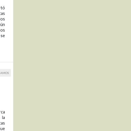
rtó
tas
los
gún
tos
 se
RAMOS
rca
 la
tas
que