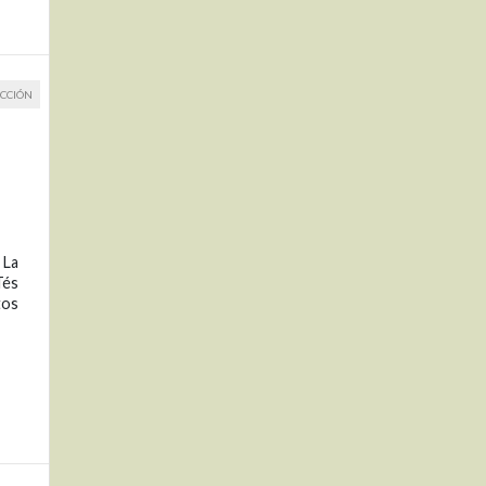
CCIÓN
l
 La
Tés
tos