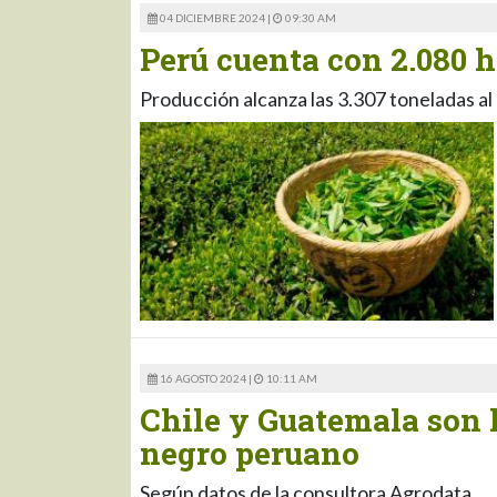
04 DICIEMBRE 2024 |
09:30 AM
Perú cuenta con 2.080 h
Producción alcanza las 3.307 toneladas al
16 AGOSTO 2024 |
10:11 AM
Chile y Guatemala son l
negro peruano
Según datos de la consultora Agrodata