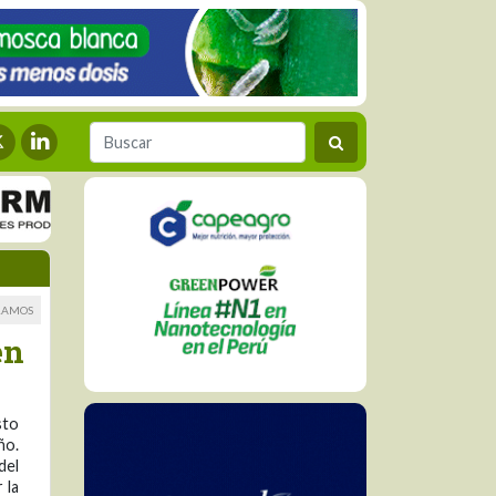
RAMOS
en
sto
ño.
del
 la