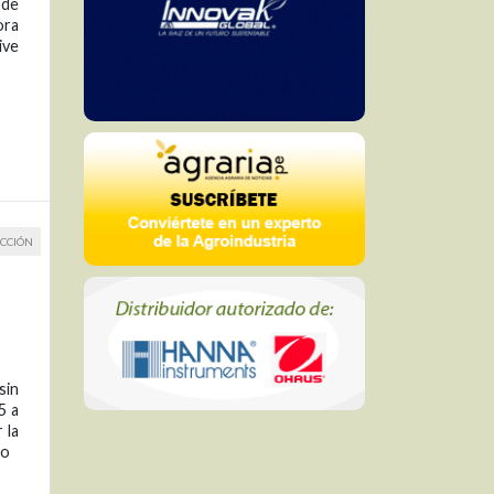
 de
ora
ive
CCIÓN
sin
5 a
 la
vo