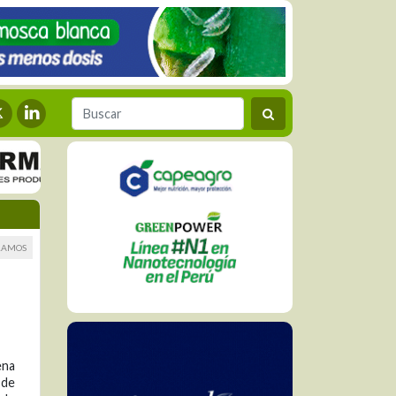
RAMOS
ena
 de