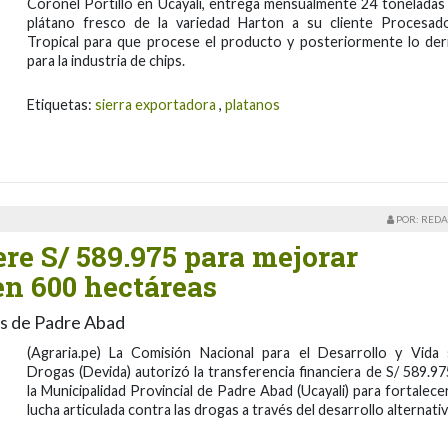
Coronel Portillo en Ucayali, entrega mensualmente 24 toneladas
plátano fresco de la variedad Harton a su cliente Procesad
Tropical para que procese el producto y posteriormente lo der
para la industria de chips.
Etiquetas:
sierra exportadora
,
platanos
POR: REDA
ere S/ 589.975 para mejorar
en 600 hectáreas
os de Padre Abad
(Agraria.pe) La Comisión Nacional para el Desarrollo y Vida 
Drogas (Devida) autorizó la transferencia financiera de S/ 589.97
la Municipalidad Provincial de Padre Abad (Ucayali) para fortalecer
lucha articulada contra las drogas a través del desarrollo alternati