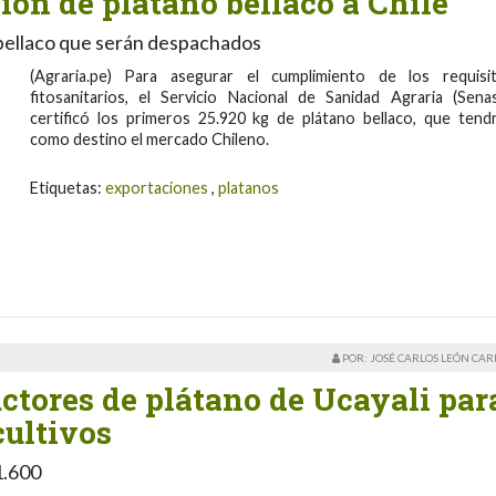
ión de plátano bellaco a Chile
s bellaco que serán despachados
(Agraria.pe) Para asegurar el cumplimiento de los requisi
fitosanitarios, el Servicio Nacional de Sanidad Agraria (Senas
certificó los primeros 25.920 kg de plátano bellaco, que tend
como destino el mercado Chileno.
Etiquetas:
exportaciones
,
platanos
POR: JOSÉ CARLOS LEÓN CA
ctores de plátano de Ucayali par
cultivos
1.600