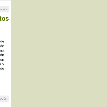
RAMOS
tos
 de
 de
ano
ión
ron
a y
 de
CCIÓN