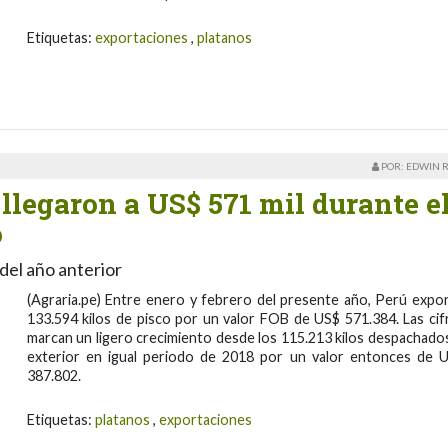
Etiquetas:
exportaciones
,
platanos
POR: EDWIN 
llegaron a US$ 571 mil durante e
o
del año anterior
(Agraria.pe) Entre enero y febrero del presente año, Perú expo
133.594 kilos de pisco por un valor FOB de US$ 571.384. Las cif
marcan un ligero crecimiento desde los 115.213 kilos despachados
exterior en igual periodo de 2018 por un valor entonces de 
387.802.
Etiquetas:
platanos
,
exportaciones