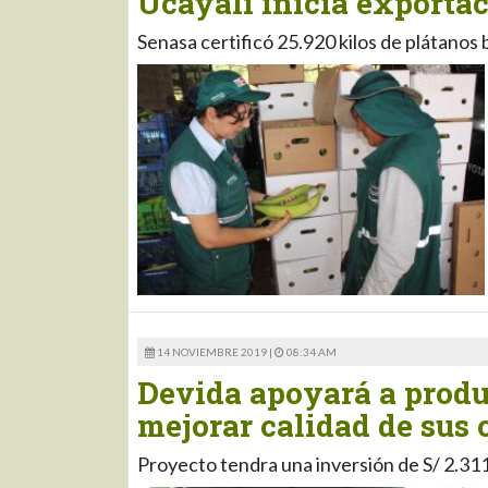
Ucayali inicia exportac
Senasa certificó 25.920 kilos de plátano
14 NOVIEMBRE 2019 |
08:34 AM
Devida apoyará a produ
mejorar calidad de sus 
Proyecto tendra una inversión de S/ 2.31