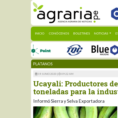
(CURRENT)
INICIO
CONÓCENOS
BOLETINES
NOTICIAS
E
PLATANOS
19 JUNIO 2020 |
09:22 AM
Ucayali: Productores de
toneladas para la indus
Informó Sierra y Selva Exportadora