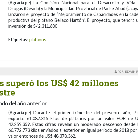
(Agraria.pe) La Comisión Nacional para el Desarrollo y Vida 
Drogas (Devida) y la Municipalidad Provincial de Padre Abad (Ucayal
lanzaron el proyecto de “Mejoramiento de Capacidades en la cad
productiva del plátano Bellaco Hartón”. El proyecto, que tendrá 
inversión de S/ 2.311.600
Etiquetas:
platanos
POR: EDWIN 
s superó los US$ 42 millones
stre
do del año anterior
(Agraria.pe) Durante el primer trimestre del presente año, P
exportó 61.087.315 kilos de plátanos por un valor FOB de 
42.259.359. Estas cifras revelan un moderado descenso desde 
66.772.773 kilos enviados al exterior en igual periodo de 2018 por
valor entonces de US$ 48.378.362.