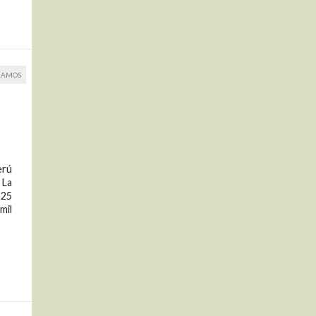
RAMOS
erú
 La
 25
mil