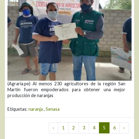
(Agraria.pe) Al menos 230 agricultores de la región San
Martín fueron empoderados para obtener una mejor
producción de naranjas
Etiquetas:
naranja
,
Senasa
‹
1
2
3
4
5
6
›